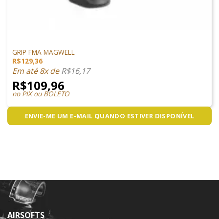
PEÇAS EXTERNAS
GRIP FMA MAGWELL
R$
129,36
Em até 8x de
R$
16,17
R$
109,96
no PIX ou BOLETO
ENVIE-ME UM E-MAIL QUANDO ESTIVER DISPONÍVEL
AIRSOFTS