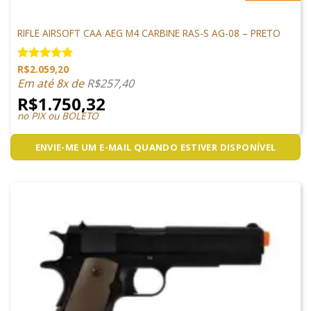
ARMAS DE AIRSOFT
RIFLE AIRSOFT CAA AEG M4 CARBINE RAS-S AG-08 – PRETO
R$
2.059,20
Avaliação
5.00
de 5
Em até 8x de
R$
257,40
R$
1.750,32
no PIX ou BOLETO
ENVIE-ME UM E-MAIL QUANDO ESTIVER DISPONÍVEL