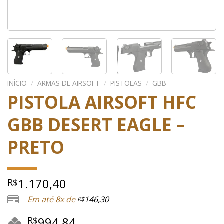
INÍCIO
/
ARMAS DE AIRSOFT
/
PISTOLAS
/
GBB
PISTOLA AIRSOFT HFC
GBB DESERT EAGLE –
PRETO
1.170,40
R$
Em até 8x de
146,30
R$
994,84
R$