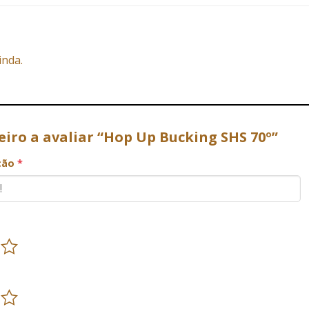
inda.
eiro a avaliar “Hop Up Bucking SHS 70º”
ação
*