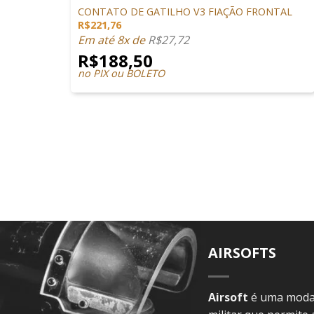
CONTATO DE GATILHO V3 FIAÇÃO FRONTAL
R$
221,76
Em até 8x de
R$
27,72
R$
188,50
no PIX ou BOLETO
AIRSOFTS
Airsoft
é uma modal