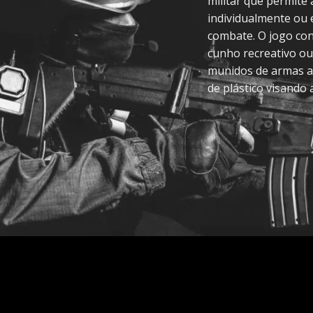
militar que permite
individualmente ou
combate. O jogo con
cunho recreativo ou
munidos de armas a
de plástico visando 