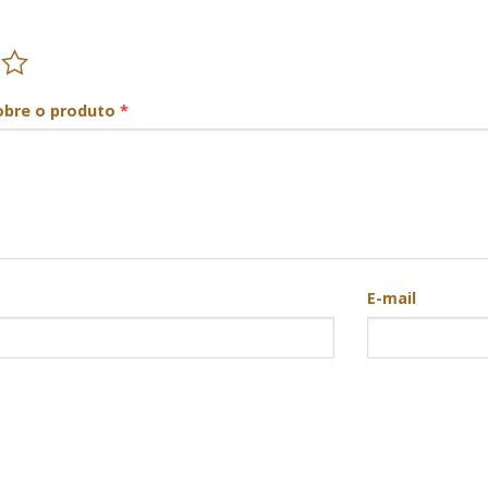
obre o produto
*
E-mail