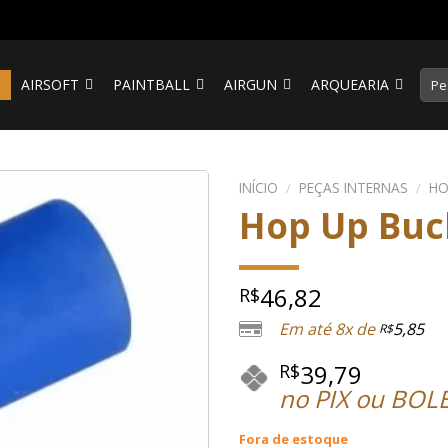
Pesq
S
AIRSOFT
PAINTBALL
AIRGUN
ARQUEARIA
por:
INÍCIO
/
PEÇAS INTERNAS
/
HO
Hop Up Buc
46,82
R$
Em até 8x de
5,85
R$
39,79
R$
no PIX ou BOL
Fora de estoque