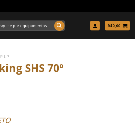
uisar
R$
0,00
P UP
king SHS 70º
ETO