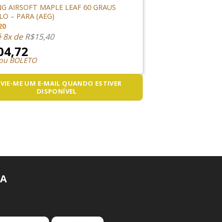
G AIRSOFT MAPLE LEAF 60 GRAUS
O – PARA (AEG)
20
é 8x de
R$
15,40
04,72
 ou BOLETO
VIE-ME UM E-MAIL QUANDO ESTIVER
DISPONÍVEL
A