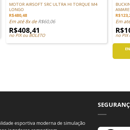
MOTOR AIRSOFT SRC ULTRA HI TORQUE M4
BUCKIN
LONGO
AMAREL
R$
480,48
R$
123,
Em até 8x de
R$
60,06
Em at
R$
408,41
R$
1
no PIX ou BOLETO
no PIX
EN
SEGURANÇ
idade esportiva moderna de simulação