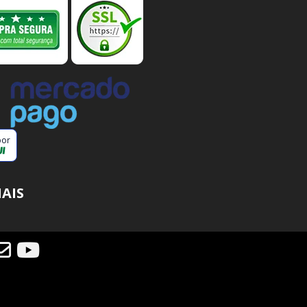
por
IAIS