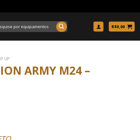
uisar
R$
0,00
P UP
ION ARMY M24 –
ETO