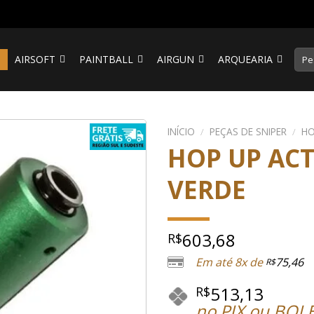
Pesq
S
AIRSOFT
PAINTBALL
AIRGUN
ARQUEARIA
por:
INÍCIO
/
PEÇAS DE SNIPER
/
HO
HOP UP ACT
VERDE
603,68
R$
Em até 8x de
75,46
R$
513,13
R$
no PIX ou BOL