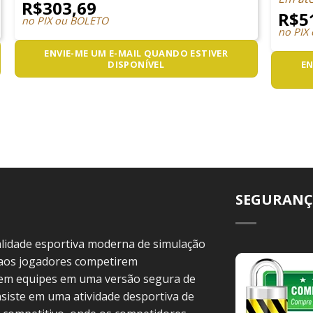
R$
303,69
R$
5
no PIX ou BOLETO
no PIX
ENVIE-ME UM E-MAIL QUANDO ESTIVER
DISPONÍVEL
EN
SEGURANÇ
idade esportiva moderna de simulação
 aos jogadores competirem
 em equipes em uma versão segura de
siste em uma atividade desportiva de