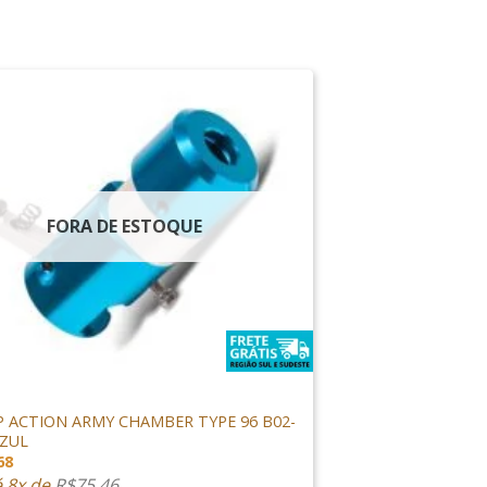
FORA DE ESTOQUE
E SNIPER
 ACTION ARMY CHAMBER TYPE 96 B02-
AZUL
68
é 8x de
R$
75,46