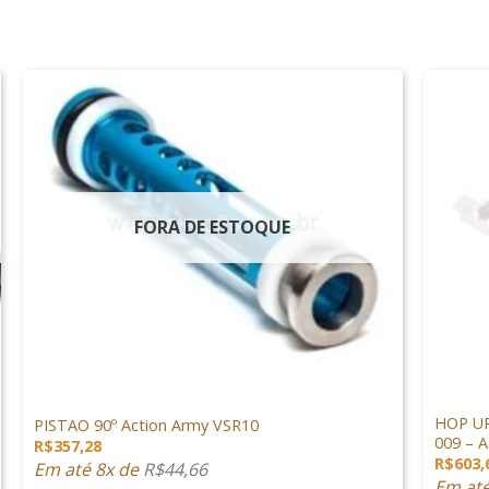
FORA DE ESTOQUE
+
+
PEÇAS DE SNIPER
PEÇAS D
HOP UP
PISTAO 90º Action Army VSR10
009 – 
R$
357,28
R$
603,
Em até 8x de
R$
44,66
Em at