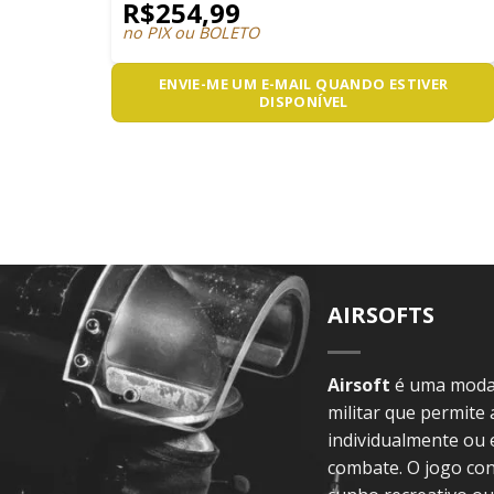
R$
254,99
no PIX ou BOLETO
ENVIE-ME UM E-MAIL QUANDO ESTIVER
DISPONÍVEL
AIRSOFTS
Airsoft
é uma modal
militar que permite
individualmente ou
combate. O jogo con