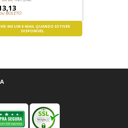
13,13
 ou BOLETO
VIE-ME UM E-MAIL QUANDO ESTIVER
DISPONÍVEL
A