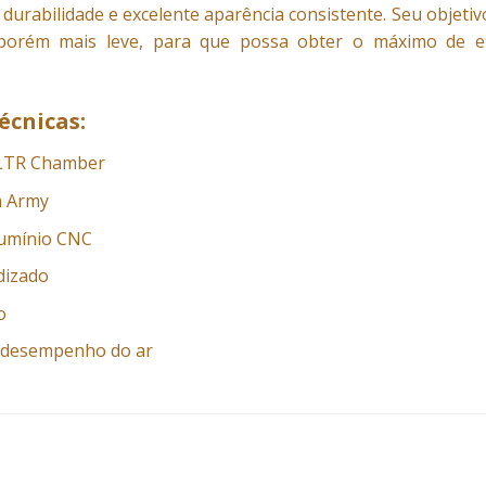
 durabilidade e excelente aparência consistente. Seu objet
porém mais leve, para que possa obter o máximo de efic
écnicas:
 LTR Chamber
n Army
lumínio CNC
dizado
o
/ desempenho do ar