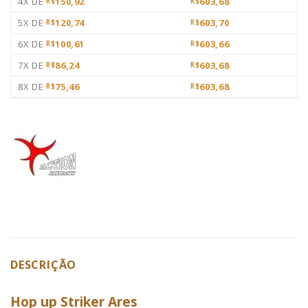
4X DE
150,92
603,68
R$
R$
5X DE
120,74
603,70
R$
R$
6X DE
100,61
603,66
R$
R$
7X DE
86,24
603,68
R$
R$
8X DE
75,46
603,68
R$
R$
DESCRIÇÃO
Hop up Striker Ares