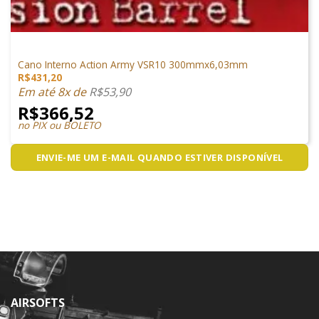
CANOS
Cano Interno Action Army VSR10 300mmx6,03mm
R$
431,20
Em até 8x de
R$
53,90
R$
366,52
no PIX ou BOLETO
ENVIE-ME UM E-MAIL QUANDO ESTIVER DISPONÍVEL
AIRSOFTS