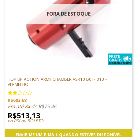
FORA DE ESTOQUE
PEÇAS DE SNIPER
HOP UP ACTION ARMY CHAMBER VSR10 B01- 013 –
VERMELHO
R$
603,68
Avaliação
2.00
Em até 8x de
R$
75,46
de 5
R$
513,13
no PIX ou BOLETO
ENVIE-ME UM E-MAIL QUANDO ESTIVER DISPONÍVEL