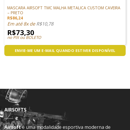
PROTEÇÃO
MASCARA AIRSOFT TMC MALHA METALICA CUSTOM CAVEIRA
– PRETO
R$
86,24
Em até 8x de
R$
10,78
R$
73,30
no PIX ou BOLETO
ENVIE-ME UM E-MAIL QUANDO ESTIVER DISPONÍVEL
AIRSOFTS
Airsoft
é uma modalidade esportiva moderna de