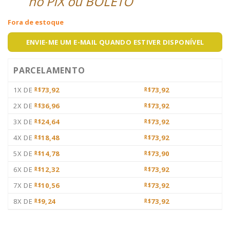
no PIX ou BOLETO
Fora de estoque
ENVIE-ME UM E-MAIL QUANDO ESTIVER DISPONÍVEL
PARCELAMENTO
1X DE
73,92
73,92
R$
R$
2X DE
36,96
73,92
R$
R$
3X DE
24,64
73,92
R$
R$
4X DE
18,48
73,92
R$
R$
5X DE
14,78
73,90
R$
R$
6X DE
12,32
73,92
R$
R$
7X DE
10,56
73,92
R$
R$
8X DE
9,24
73,92
R$
R$