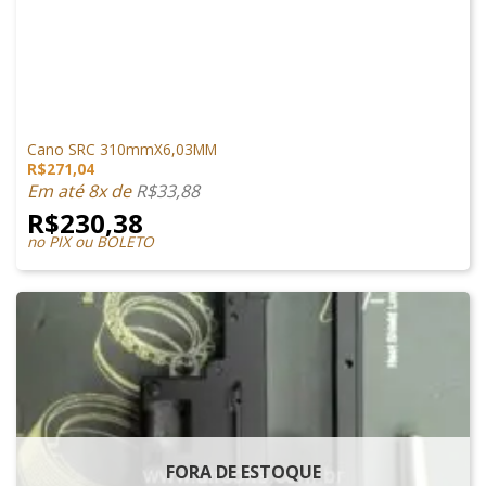
PEÇAS INTERNAS
Cano SRC 310mmX6,03MM
R$
271,04
Em até 8x de
R$
33,88
R$
230,38
no PIX ou BOLETO
FORA DE ESTOQUE