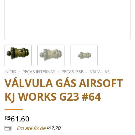
INÍCIO
/
PEÇAS INTERNAS
/
PEÇAS GBB
/
VÁLVULAS
VÁLVULA GÁS AIRSOFT
KJ WORKS G23 #64
61,60
R$
Em até 8x de
7,70
R$