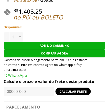
Em até 8x de
206,36
R$
1.403,25
R$
no PIX ou BOLETO
Disponível!
MUNIÇÃO AIRSOFT SRC BBS 0.25g - LOTE 20 SACOS - 3000 BB
ADD NO CARRINHO
COMPRAR AGORA
Gostaria de dividir o pagamento parte em PIX e o restante
no cartão? Entre em contato agora no whatsapp e faça
uma simulação!
WhatsApp
Calcule o prazo e valor do frete deste produto
PARCELAMENTO