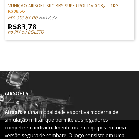
MUNIÇÃO AIRSOFT SRC BBS SUPER POLIDA 0.23g – 1KG
R$
98,56
Em até 8x de
R$
12,32
R$
83,78
no PIX ou BOLETO
AIRSOFTS
Airsoft
é uma modalidade esportiva moderna de
simulação militar que permite aos jogadores
competirem individualmente ou em equipes em uma
versão segura de combate. O jogo consiste em uma