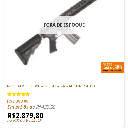
FORA DE ESTOQUE
ARMAS DE AIRSOFT
RIFLE AIRSOFT WE AEG KATANA RAPTOR PRETO
R$
3.388,00
Avaliação
5.00
de 5
Em até 8x de
R$
423,50
R$
2.879,80
no PIX ou BOLETO