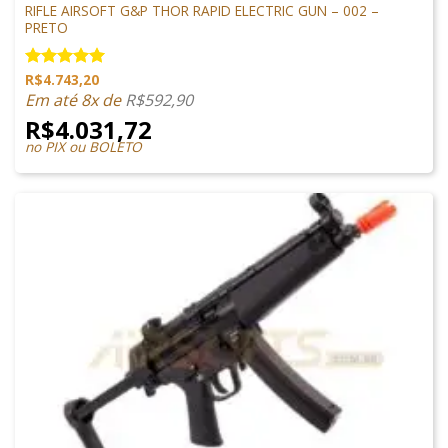
RIFLE AIRSOFT G&P THOR RAPID ELECTRIC GUN – 002 –
PRETO
R$
4.743,20
Avaliação
5.00
de 5
Em até 8x de
R$
592,90
R$
4.031,72
no PIX ou BOLETO