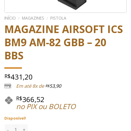
INÍCIO
/
MAGAZINES
/
PISTOLA
MAGAZINE AIRSOFT ICS
BM9 AM-82 GBB – 20
BBS
431,20
R$
Em até 8x de
53,90
R$
366,52
R$
no PIX ou BOLETO
Disponível!
MAGAZINE AIRSOFT ICS BM9 AM-82 GBB - 20 BBS quantidade