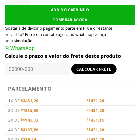
ADD NO CARRINHO
COMPRAR AGORA
Gostaria de dividir o pagamento parte em PIX e o restante
no cartão? Entre em contato agora no whatsapp e faça
uma simulação!
WhatsApp
Calcule o prazo e valor do frete deste produto
PARCELAMENTO
1X DE
431,20
431,20
R$
R$
2X DE
215,60
431,20
R$
R$
3X DE
143,73
431,19
R$
R$
4X DE
107,80
431,20
R$
R$
5X DE
86,24
431,20
R$
R$