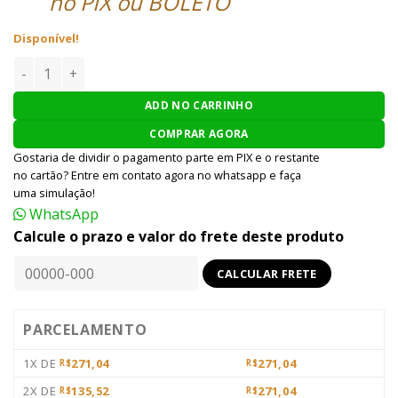
no PIX ou BOLETO
Disponível!
MAGAZINE AIRSOFT G&G ARP9 60 ROUNDS - PRETO quantid
ADD NO CARRINHO
COMPRAR AGORA
Gostaria de dividir o pagamento parte em PIX e o restante
no cartão? Entre em contato agora no whatsapp e faça
uma simulação!
WhatsApp
Calcule o prazo e valor do frete deste produto
PARCELAMENTO
1X DE
271,04
271,04
R$
R$
2X DE
135,52
271,04
R$
R$