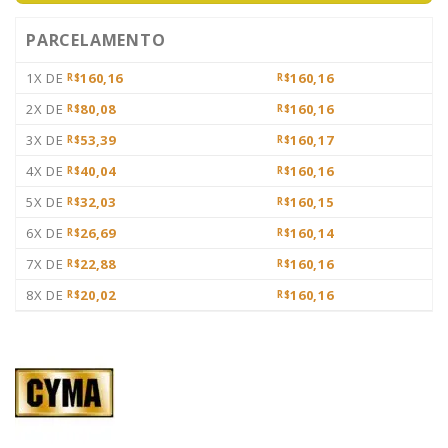
PARCELAMENTO
1X DE
160,16
160,16
R$
R$
2X DE
80,08
160,16
R$
R$
3X DE
53,39
160,17
R$
R$
4X DE
40,04
160,16
R$
R$
5X DE
32,03
160,15
R$
R$
6X DE
26,69
160,14
R$
R$
7X DE
22,88
160,16
R$
R$
8X DE
20,02
160,16
R$
R$