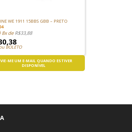
NES
NE WE 1911 15BBS GBB – PRETO
04
é 8x de
R$
33,88
30,38
 ou BOLETO
VIE-ME UM E-MAIL QUANDO ESTIVER
DISPONÍVEL
A