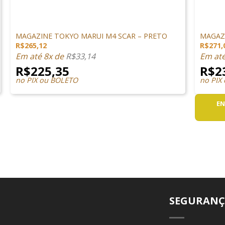
+
+
MAGAZINES
MAGAZI
MAGAZINE TOKYO MARUI M4 SCAR – PRETO
MAGAZI
R$
265,12
R$
271,
Em até 8x de
R$
33,14
Em at
R$
225,35
R$
2
no PIX ou BOLETO
no PIX
EN
SEGURANÇ