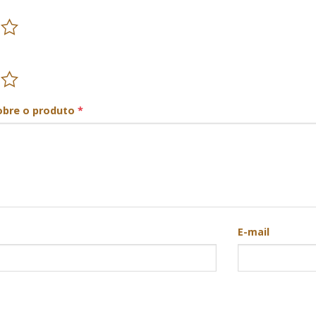
obre o produto
*
E-mail