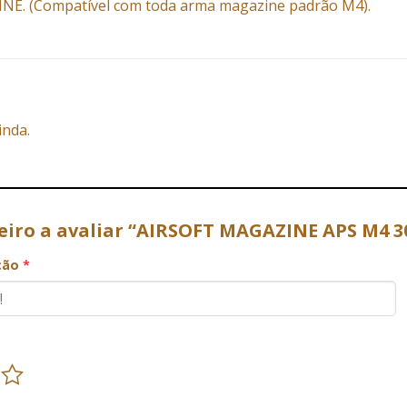
NE. (Compatível com toda arma magazine padrão M4).
inda.
meiro a avaliar “AIRSOFT MAGAZINE APS M4 3
ação
*