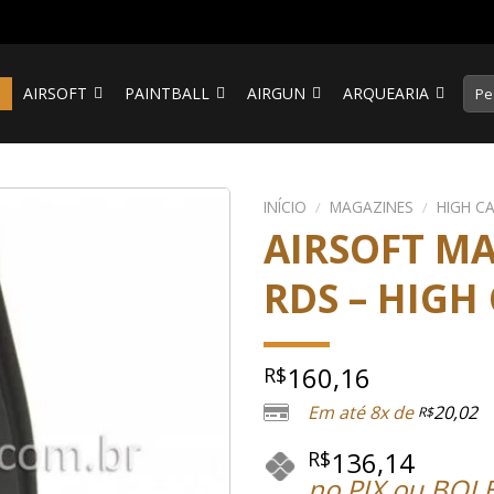
Pesq
S
AIRSOFT
PAINTBALL
AIRGUN
ARQUEARIA
por:
INÍCIO
/
MAGAZINES
/
HIGH C
AIRSOFT MA
RDS – HIGH
160,16
R$
Em até 8x de
20,02
R$
136,14
R$
no PIX ou BOL