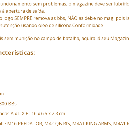
funcionamento sem problemas, o magazine deve ser lubrific
à abertura de saída,
o jogo SEMPRE remova as bbs, NÃO as deixe no mag, pois i
utenção usando óleo de silicone.Conformidade
is sem munição no campo de batalha, aquira já seu Magazine p
cterísticas:
s
mm
 300 BBs
as A x L X P:: 16 x 6.5 x 2.3 cm
rifle M16 PREDATOR, M4 CQB RIS, M4A1 KING ARMS, M4A1