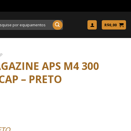
uisar
R$
0,00
AP
GAZINE APS M4 300
 CAP – PRETO
ETO