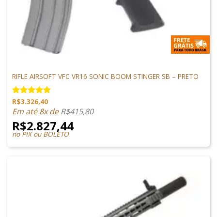
M4 AIRSOFT
RIFLE AIRSOFT VFC VR16 SONIC BOOM STINGER SB – PRETO
R$
3.326,40
Avaliação
5.00
de 5
Em até 8x de
R$
415,80
R$
2.827,44
no PIX ou BOLETO