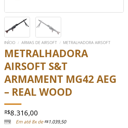
INÍCIO
/
ARMAS DE AIRSOFT
/
METRALHADORA AIRSOFT
METRALHADORA
AIRSOFT S&T
ARMAMENT MG42 AEG
– REAL WOOD
8.316,00
R$
Em até 8x de
1.039,50
R$