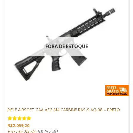
FORA DE ESTOQUE
ARMAS DE AIRSOFT
RIFLE AIRSOFT CAA AEG M4 CARBINE RAS-S AG-08 – PRETO
R$
2.059,20
Avaliação
5.00
de 5
Em até 8x de
R$
257,40