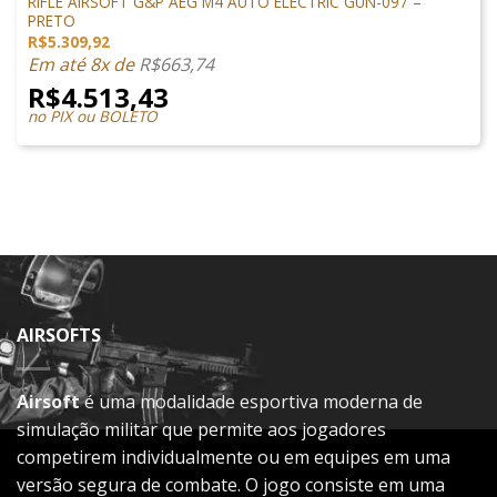
RIFLE AIRSOFT G&P AEG M4 AUTO ELECTRIC GUN-097 –
PRETO
R$
5.309,92
Em até 8x de
R$
663,74
R$
4.513,43
no PIX ou BOLETO
AIRSOFTS
Airsoft
é uma modalidade esportiva moderna de
simulação militar que permite aos jogadores
competirem individualmente ou em equipes em uma
versão segura de combate. O jogo consiste em uma