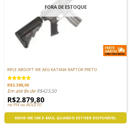
FORA DE ESTOQUE
ARMAS DE AIRSOFT
RIFLE AIRSOFT WE AEG KATANA RAPTOR PRETO
R$
3.388,00
Avaliação
5.00
de 5
Em até 8x de
R$
423,50
R$
2.879,80
no PIX ou BOLETO
ENVIE-ME UM E-MAIL QUANDO ESTIVER DISPONÍVEL