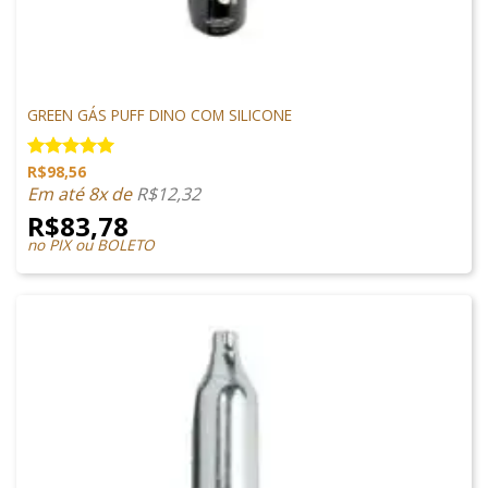
MUNIÇÕES & GÁS
GREEN GÁS PUFF DINO COM SILICONE
R$
98,56
Avaliação
5.00
de 5
Em até 8x de
R$
12,32
R$
83,78
no PIX ou BOLETO