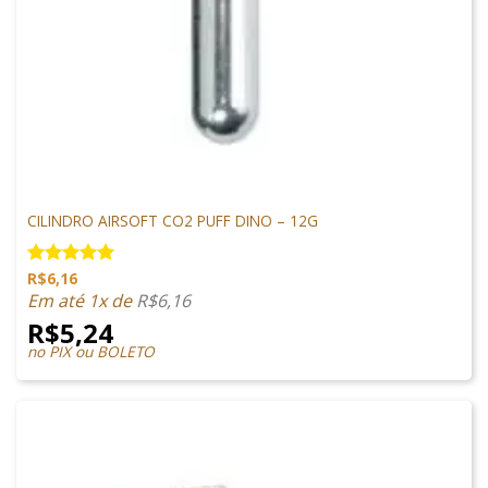
MUNIÇÕES & GÁS
CILINDRO AIRSOFT CO2 PUFF DINO – 12G
R$
6,16
Avaliação
5.00
de 5
Em até 1x de
R$
6,16
R$
5,24
no PIX ou BOLETO