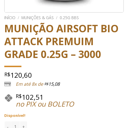
INÍCIO
/
MUNIÇÕES & GÁS
/
0.25G BBS
MUNIÇÃO AIRSOFT BIO
ATTACK PREMUIM
GRADE 0.25G – 3000
120,60
R$
Em até 8x de
15,08
R$
102,51
R$
no PIX ou BOLETO
Disponível!
MUNIÇÃO AIRSOFT BIO ATTACK PREMUIM GRADE 0.25G - 3000