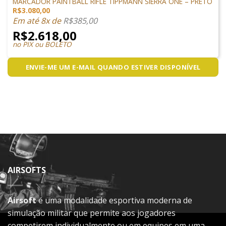
MARCADOR PAINTBALL RIFLE TIPPMANN SIERRA ONE – PRETO
R$
3.080,00
Em até 8x de
R$
385,00
R$
2.618,00
no PIX ou BOLETO
ENVIE-ME UM E-MAIL QUANDO ESTIVER DISPONÍVEL
AIRSOFTS
Airsoft
é uma modalidade esportiva moderna de
simulação militar que permite aos jogadores
competirem individualmente ou em equipes em uma