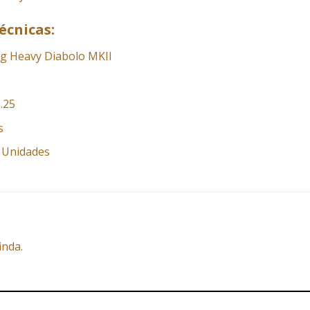
écnicas:
ng Heavy Diabolo MKII
 .25
s
 Unidades
inda.