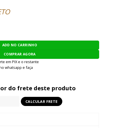
ETO
KING HEAVY DIABOLO MKII .25 / 6.35MM - 300 UNIDADES quant
ADD NO CARRINHO
COMPRAR AGORA
rte em PIX e o restante
 no whatsapp e faça
lor do frete deste produto