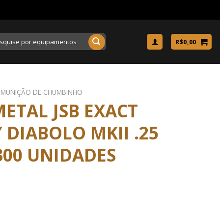
uisar
R$
0,00
MUNIÇÃO DE CHUMBINHO
METAL JSB EXACT
 DIABOLO MKII .25
 300 UNIDADES