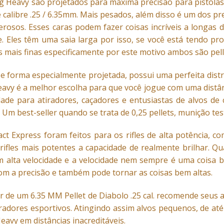
g Heavy são projetados para máxima precisão para pistolas
 calibre .25 / 6.35mm. Mais pesados, além disso é um dos pr
rosos. Esses caras podem fazer coisas incríveis a longas d
de. Eles têm uma saia larga por isso, se você está tendo 
s mais finas especificamente por este motivo ambos são pel
e forma especialmente projetada, possui uma perfeita distr
eavy é a melhor escolha para que você jogue com uma distân
idade para atiradores, caçadores e entusiastas de alvos 
 Um best-seller quando se trata de 0,25 pellets, munição tes
act Express foram feitos para os rifles de alta potência
 rifles mais potentes a capacidade de realmente brilhar. 
em alta velocidade e a velocidade nem sempre é uma coisa 
m a precisão e também pode tornar as coisas bem altas.
lar de um 6.35 MM Pellet de Diabolo .25 cal. recomende se
iradores esportivos. Atingindo assim alvos pequenos, de at
eavy em distâncias inacreditáveis.