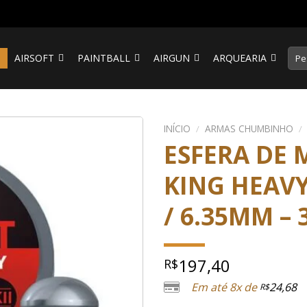
Pesq
S
AIRSOFT
PAINTBALL
AIRGUN
ARQUEARIA
por:
INÍCIO
/
ARMAS CHUMBINHO
/
ESFERA DE 
KING HEAVY
/ 6.35MM –
197,40
R$
Em até 8x de
24,68
R$