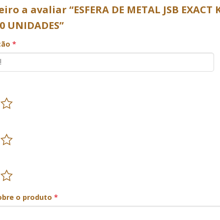
eiro a avaliar “ESFERA DE METAL JSB EXACT 
00 UNIDADES”
ação
*
obre o produto
*