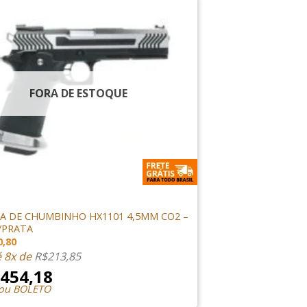
FORA DE ESTOQUE
IRSOFT
LA DE CHUMBINHO HX1101 4,5MM CO2 –
/PRATA
0,80
é 8x de
R$
213,85
.454,18
 ou BOLETO