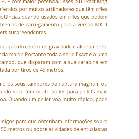
 PCP com maior potência. Esses JSB Exact King
eferidos por muitos artilhadores que têm rifles
istâncias quando usados ​​em rifles que podem
problemas de carregamento para a versão MK II
lets surpreendentes.
ibuição do centro de gravidade e alinhamento.
cia maior. Portanto toda a série Exact é a uma
de campo, que disparam com a sua carabina em
tada por tiros de 45 metros.
, como os seus tambores de ruptura magnum ou
Quando você tem muito poder para pellets mais
boa. Quando um pellet voa muito rápido, pode
us amigos para que obtenham informações sobre
é 50 metros ou sobre atividades de entusiastas