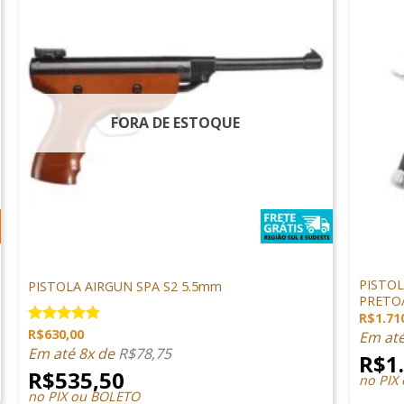
FORA DE ESTOQUE
+
+
PISTOLAS
GLOCK A
PISTO
PISTOLA AIRGUN SPA S2 5.5mm
PRETO
R$
1.71
R$
630,00
Avaliação
Em at
4.81
de 5
Em até 8x de
R$
78,75
R$
1
R$
535,50
no PIX
no PIX ou BOLETO