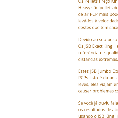
Os
Pellets
Preço Kin
Heavy são pellets de
de ar PCP mais pode
levá-los à velocida
destes que têm saia
Devido ao seu peso 
Os JSB Exact King H
referência de qual
distâncias extremas.
Estes JSB Jumbo Ex
PCPs. Isto é dá aos
leves, eles viajam 
causar problemas co
Se você já ouviu fa
os resultados de at
usando o JSB King H