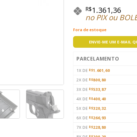
avaliação
1.361,36
R$
de cliente
no PIX ou BOL
Fora de estoque
ENVIE-ME UM E-MAIL 
PARCELAMENTO
1X DE
1.601,60
R$
2X DE
800,80
R$
3X DE
533,87
R$
4X DE
400,40
R$
5X DE
320,32
R$
6X DE
266,93
R$
7X DE
228,80
R$
8X DE
200,20
R$