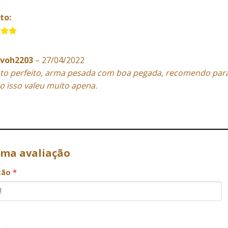
to:
5
avoh2203
–
27/04/2022
to perfeito, arma pesada com boa pegada, recomendo par
o isso valeu muito apena.
uma avaliação
ação
*