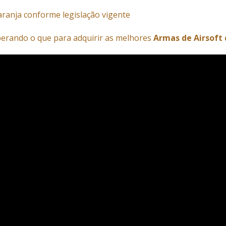
aranja conforme legislação vigente
perando o que para adquirir as melhores
Armas de Airsoft 