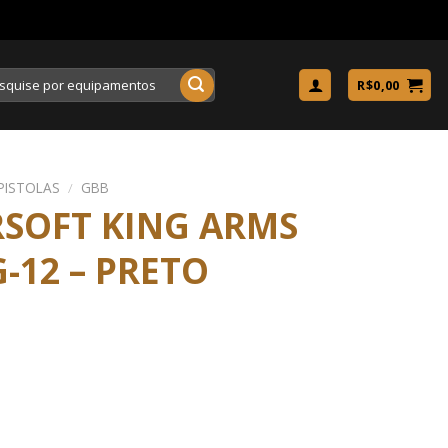
uisar
R$
0,00
PISTOLAS
/
GBB
RSOFT KING ARMS
-12 – PRETO