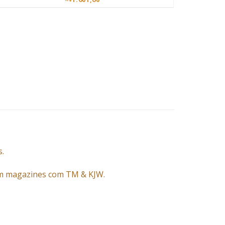
s.
ém magazines com TM & KJW.