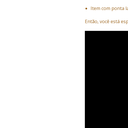
Item com ponta l
Então, você está es