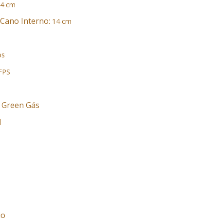
,4 cm
Cano Interno:
14 cm
bs
FPS
: Green Gás
l
io