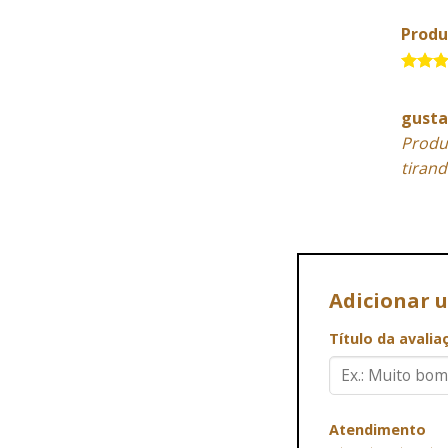
5
Produ
5 de 
gust
Produ
tirand
Adicionar 
Título da avali
Atendimento