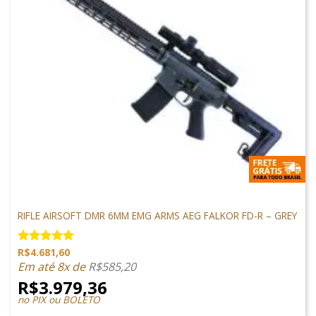
M4 AIRSOFT
RIFLE AIRSOFT DMR 6MM EMG ARMS AEG FALKOR FD-R – GREY
R$
4.681,60
Avaliação
5.00
de 5
Em até 8x de
R$
585,20
R$
3.979,36
no PIX ou BOLETO