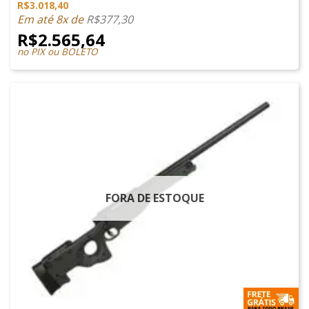
R$
3.018,40
Avaliação
5.00
de 5
Em até 8x de
R$
377,30
R$
2.565,64
no PIX ou BOLETO
FORA DE ESTOQUE