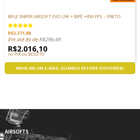
ARMAS DE AIRSOFT
RIFLE SNIPER AIRSOFT EVO L96 + BIPÉ +450 FPS – PRETO
R$
2.371,88
Avaliação
5.00
de 5
Em até 8x de
R$
296,49
R$
2.016,10
no PIX ou BOLETO
ENVIE-ME UM E-MAIL QUANDO ESTIVER DISPONÍVEL
AIRSOFTS