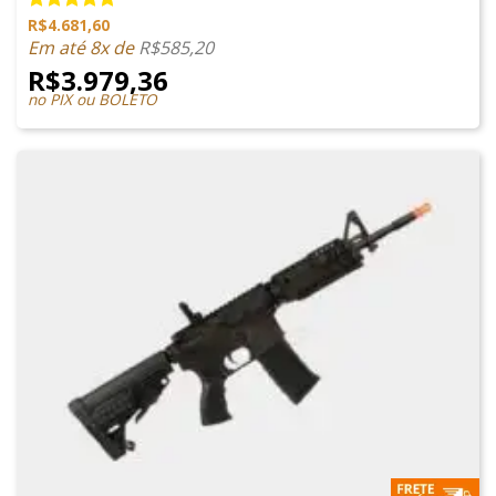
R$
4.681,60
Avaliação
5.00
de 5
Em até 8x de
R$
585,20
R$
3.979,36
no PIX ou BOLETO