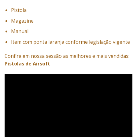
Pistola
Magazine
Manual
Item com ponta laranja conforme legislação vigente
Confira em nossa sessão as melhores e mais vendidas:
Pistolas de Airsoft