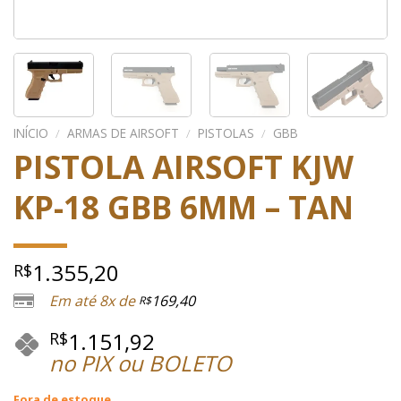
INÍCIO
/
ARMAS DE AIRSOFT
/
PISTOLAS
/
GBB
PISTOLA AIRSOFT KJW
KP-18 GBB 6MM – TAN
1.355,20
R$
Em até 8x de
169,40
R$
1.151,92
R$
no PIX ou BOLETO
Fora de estoque