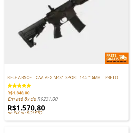
M4 AIRSOFT
RIFLE AIRSOFT CAA AEG M4S1 SPORT 14.5″” 6MM – PRETO
R$
1.848,00
Avaliação
5.00
de 5
Em até 8x de
R$
231,00
R$
1.570,80
no PIX ou BOLETO