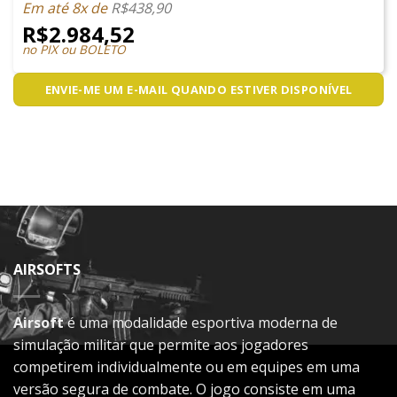
Em até 8x de
R$
438,90
R$
2.984,52
no PIX ou BOLETO
ENVIE-ME UM E-MAIL QUANDO ESTIVER DISPONÍVEL
AIRSOFTS
Airsoft
é uma modalidade esportiva moderna de
simulação militar que permite aos jogadores
competirem individualmente ou em equipes em uma
versão segura de combate. O jogo consiste em uma