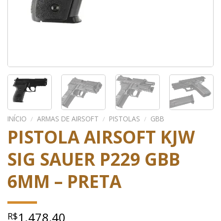
INÍCIO
/
ARMAS DE AIRSOFT
/
PISTOLAS
/
GBB
PISTOLA AIRSOFT KJW
SIG SAUER P229 GBB
6MM – PRETA
1.478,40
R$