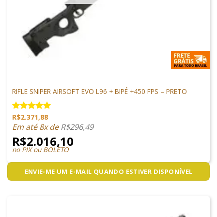
ARMAS DE AIRSOFT
RIFLE SNIPER AIRSOFT EVO L96 + BIPÉ +450 FPS – PRETO
R$
2.371,88
Avaliação
5.00
de 5
Em até 8x de
R$
296,49
R$
2.016,10
no PIX ou BOLETO
ENVIE-ME UM E-MAIL QUANDO ESTIVER DISPONÍVEL