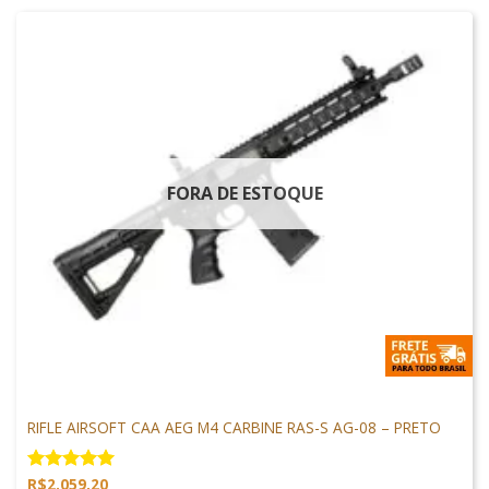
FORA DE ESTOQUE
ARMAS DE AIRSOFT
RIFLE AIRSOFT CAA AEG M4 CARBINE RAS-S AG-08 – PRETO
R$
2.059,20
Avaliação