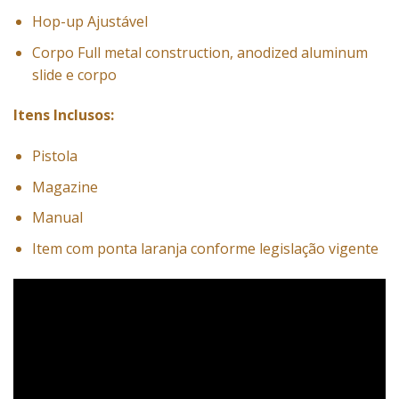
Hop-up Ajustável
Corpo Full metal construction, anodized aluminum
slide e corpo
Itens Inclusos:
Pistola
Magazine
Manual
Item com ponta laranja conforme legislação vigente