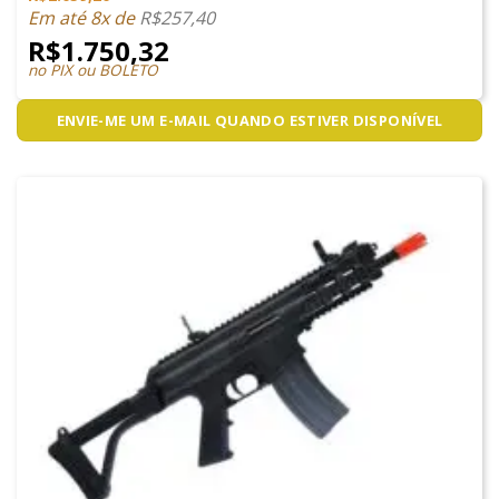
5.00
de 5
Em até 8x de
R$
257,40
R$
1.750,32
no PIX ou BOLETO
ENVIE-ME UM E-MAIL QUANDO ESTIVER DISPONÍVEL