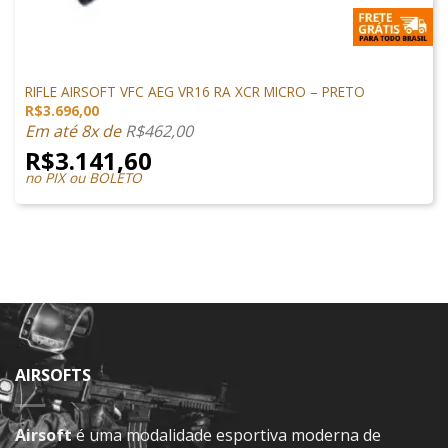
M4 AIRSOFT
RIFLE AIRSOFT VFC AEG VR16 RA XCR MICRO – PRETO
R$
3.696,00
Em até 8x de
R$
462,00
R$
3.141,60
no PIX ou BOLETO
AIRSOFTS
Airsoft
é uma modalidade esportiva moderna de