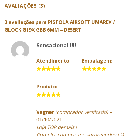
AVALIAÇÕES (3)
3 avaliações para
PISTOLA AIRSOFT UMAREX /
GLOCK G19X GBB 6MM – DESERT
Sensacional !!!!
Atendimento:
Embalagem:
5 de 5
5 de 5
Produto:
5 de 5
Vagner
(comprador verificado)
–
01/10/2021
Loja TOP demais !
Primeira compra, me surpreendeu ! Já