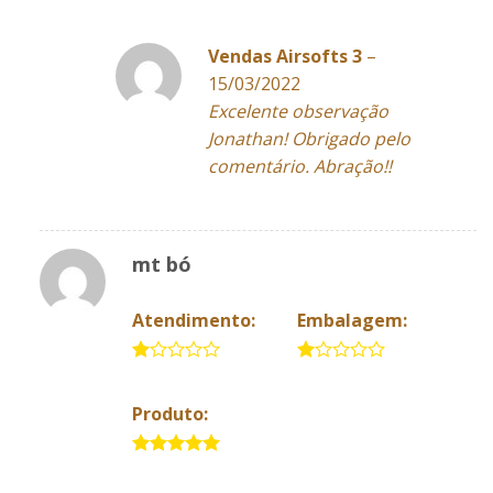
Vendas Airsofts 3
–
15/03/2022
Excelente observação
Jonathan! Obrigado pelo
comentário. Abração!!
mt bó
Atendimento:
Embalagem:
1
1
de
de
5
Produto:
5
5 de 5