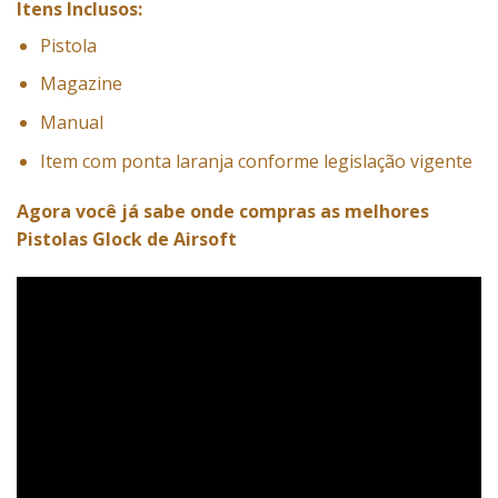
Itens Inclusos:
Pistola
Magazine
Manual
Item com ponta laranja conforme legislação vigente
Agora você já sabe onde compras as melhores
Pistolas
Glock de Airsoft