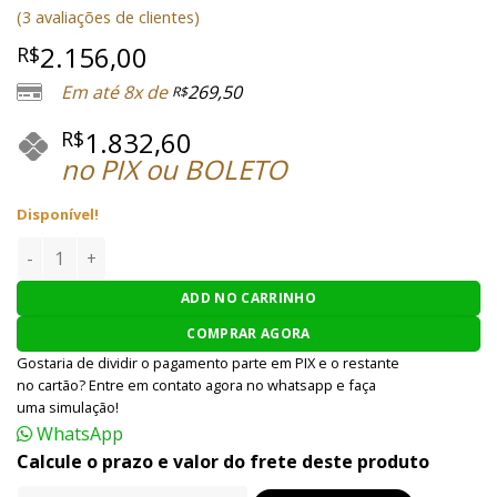
Avaliado
3
(
3
avaliações de clientes)
como
5.00
de 5, com
2.156,00
R$
baseado em
avaliações
Em até 8x de
269,50
R$
de clientes
1.832,60
R$
no PIX ou BOLETO
Disponível!
PISTOLA AIRSOFT UMAREX / GLOCK G19X GBB 6MM - DESERT
ADD NO CARRINHO
COMPRAR AGORA
Gostaria de dividir o pagamento parte em PIX e o restante
no cartão? Entre em contato agora no whatsapp e faça
uma simulação!
WhatsApp
Calcule o prazo e valor do frete deste produto