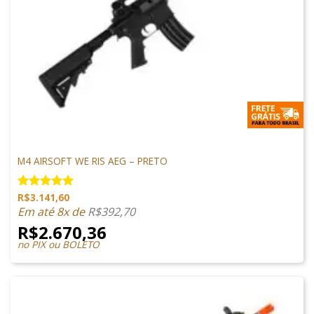
M4 AIRSOFT
M4 AIRSOFT WE RIS AEG – PRETO
R$
3.141,60
Avaliação
5.00
de 5
Em até 8x de
R$
392,70
R$
2.670,36
no PIX ou BOLETO