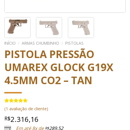
INÍCIO
/
ARMAS CHUMBINHO
/
PISTOLAS
PISTOLA PRESSÃO
UMAREX GLOCK G19X
4.5MM CO2 – TAN
Avaliado
1
(
1
avaliação de cliente)
como
5.00
de 5, com
2.316,16
R$
baseado em
avaliação
Em até 8x de
289,52
R$