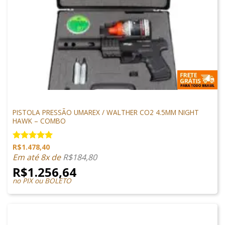
ARMAS CHUMBINHO
PISTOLA PRESSÃO UMAREX / WALTHER CO2 4.5MM NIGHT
HAWK – COMBO
R$
1.478,40
Avaliação
5.00
de 5
Em até 8x de
R$
184,80
R$
1.256,64
no PIX ou BOLETO