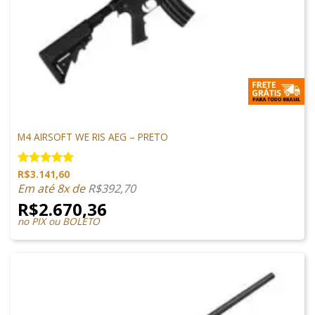
M4 AIRSOFT
M4 AIRSOFT WE RIS AEG – PRETO
R$
3.141,60
Avaliação
5.00
de 5
Em até 8x de
R$
392,70
R$
2.670,36
no PIX ou BOLETO