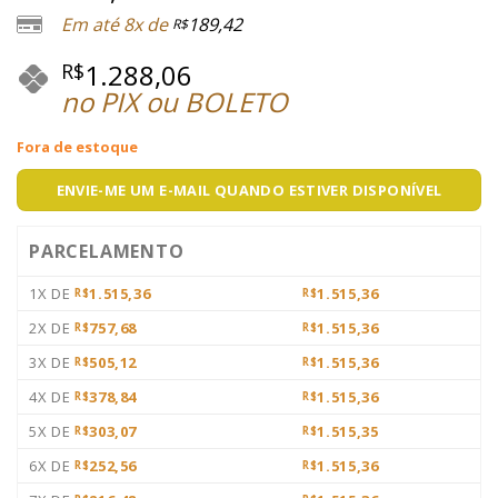
Em até 8x de
189,42
R$
1.288,06
R$
no PIX ou BOLETO
Fora de estoque
ENVIE-ME UM E-MAIL QUANDO ESTIVER DISPONÍVEL
PARCELAMENTO
1X DE
1.515,36
1.515,36
R$
R$
2X DE
757,68
1.515,36
R$
R$
3X DE
505,12
1.515,36
R$
R$
4X DE
378,84
1.515,36
R$
R$
5X DE
303,07
1.515,35
R$
R$
6X DE
252,56
1.515,36
R$
R$