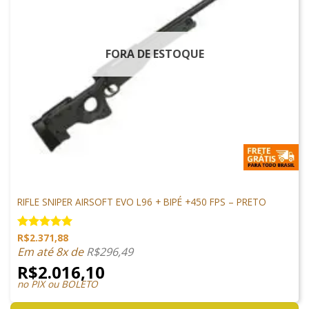
FORA DE ESTOQUE
ARMAS DE AIRSOFT
RIFLE SNIPER AIRSOFT EVO L96 + BIPÉ +450 FPS – PRETO
R$
2.371,88
Avaliação
5.00
de 5
Em até 8x de
R$
296,49
R$
2.016,10
no PIX ou BOLETO