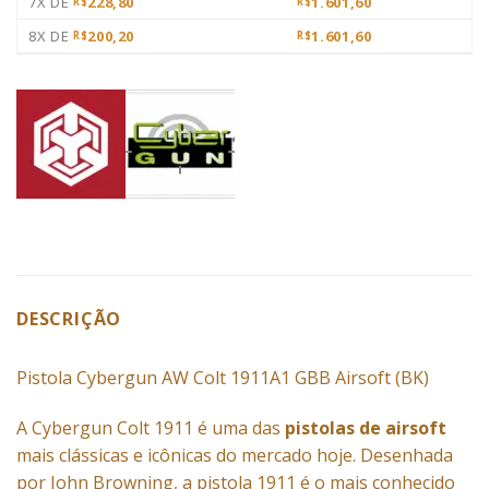
7X DE
228,80
1.601,60
R$
R$
8X DE
200,20
1.601,60
R$
R$
DESCRIÇÃO
Pistola Cybergun AW Colt 1911A1 GBB Airsoft (BK)
A Cybergun Colt 1911 é uma das
pistolas de airsoft
mais clássicas e icônicas do mercado hoje. Desenhada
por John Browning, a pistola 1911 é o mais conhecido