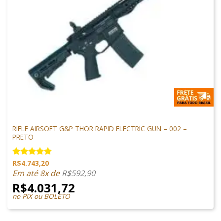
M4 AIRSOFT
RIFLE AIRSOFT G&P THOR RAPID ELECTRIC GUN – 002 –
PRETO
R$
4.743,20
Avaliação
5.00
de 5
Em até 8x de
R$
592,90
R$
4.031,72
no PIX ou BOLETO