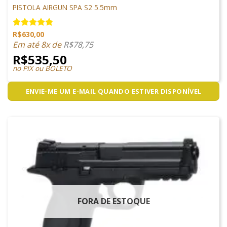
PISTOLA AIRGUN SPA S2 5.5mm
R$
630,00
Avaliação
4.81
de 5
Em até 8x de
R$
78,75
R$
535,50
no PIX ou BOLETO
ENVIE-ME UM E-MAIL QUANDO ESTIVER DISPONÍVEL
FORA DE ESTOQUE