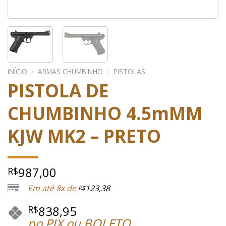
INÍCIO
/
ARMAS CHUMBINHO
/
PISTOLAS
PISTOLA DE
CHUMBINHO 4.5mMM
KJW MK2 – PRETO
987,00
R$
Em até 8x de
123,38
R$
838,95
R$
no PIX ou BOLETO