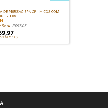
S
A DE PRESSÃO SPA CP1-M CO2 COM
NE 7 TIROS
44
é 8x de
R$
97,06
59,97
 ou BOLETO
A