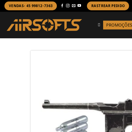
Skip
VENDAS- 45 99812-7363
RASTREAR PEDIDO
to
content
PROMOÇÕE