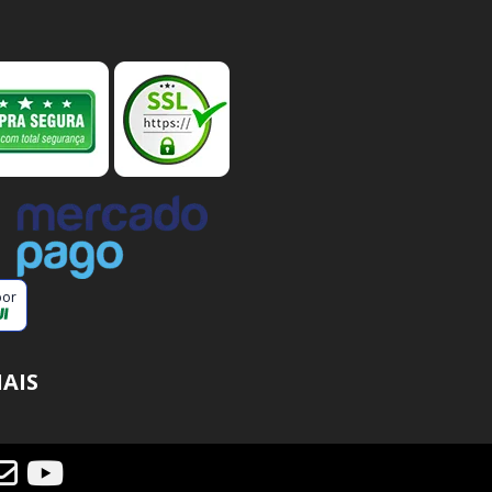
por
IAIS