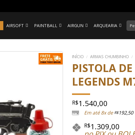
Pesq
S
AIRSOFT
PAINTBALL
AIRGUN
ARQUEARIA
por:
INÍCIO
/
ARMAS CHUMBINHO
/
PISTOLA D
LEGENDS M7
1.540,00
R$
Em até 8x de
192,50
R$
1.309,00
R$
no PIX ou BOL