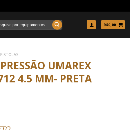
uisar
R$
0,00
PISTOLAS
E PRESSÃO UMAREX
12 4.5 MM- PRETA
ETO