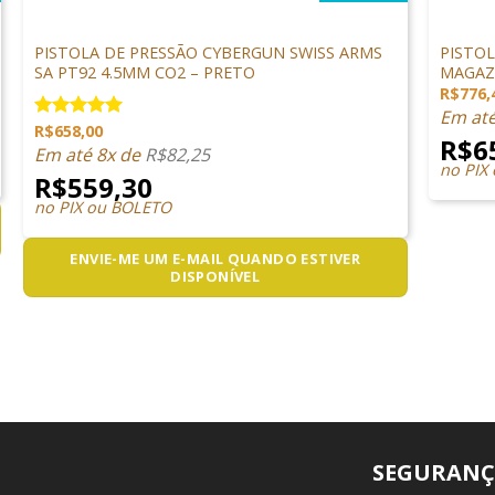
PISTOLAS
PISTOLA
PISTOLA DE PRESSÃO CYBERGUN SWISS ARMS
PISTOL
SA PT92 4.5MM CO2 – PRETO
MAGAZI
R$
776,
Em at
R$
658,00
Avaliação
R$
6
5.00
de 5
Em até 8x de
R$
82,25
no PIX
R$
559,30
no PIX ou BOLETO
ENVIE-ME UM E-MAIL QUANDO ESTIVER
DISPONÍVEL
SEGURANÇ