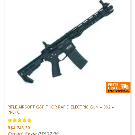
M4 AIRSOFT
RIFLE AIRSOFT G&P THOR RAPID ELECTRIC GUN – 002 –
PRETO
R$
4.743,20
Avaliação
5.00
de 5
Em até 8x de
R$
592,90