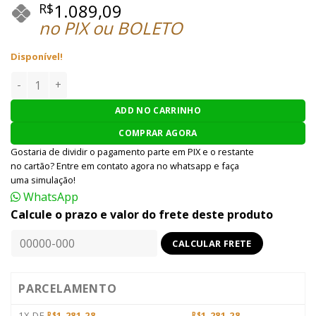
1.089,09
R$
no PIX ou BOLETO
Disponível!
PISTOLA AIRSOFT HFC GBB M92 HGA TACTICAL - PRETO quan
ADD NO CARRINHO
COMPRAR AGORA
Gostaria de dividir o pagamento parte em PIX e o restante
no cartão? Entre em contato agora no whatsapp e faça
uma simulação!
WhatsApp
Calcule o prazo e valor do frete deste produto
PARCELAMENTO
1X DE
1.281,28
1.281,28
R$
R$