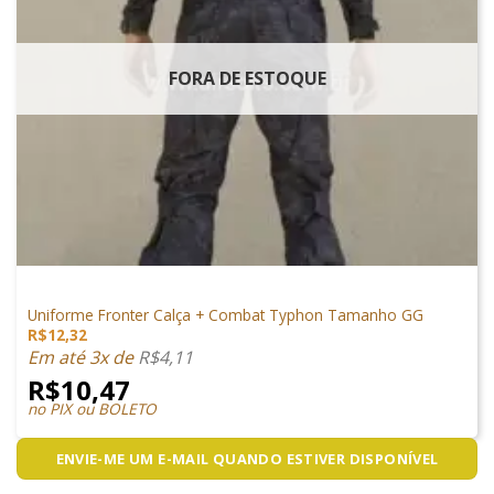
FORA DE ESTOQUE
VESTUÁRIO
Uniforme Fronter Calça + Combat Typhon Tamanho GG
R$
12,32
Em até 3x de
R$
4,11
R$
10,47
no PIX ou BOLETO
ENVIE-ME UM E-MAIL QUANDO ESTIVER DISPONÍVEL