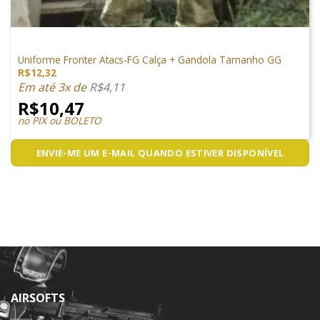
VESTUÁRIO
Uniforme Fronter Atacs-FG Calça + Gandola Tamanho GG
R$
12,32
Em até 3x de
R$
4,11
R$
10,47
no PIX ou BOLETO
ENVIE-ME UM E-MAIL QUANDO ESTIVER DISPONÍVEL
AIRSOFTS