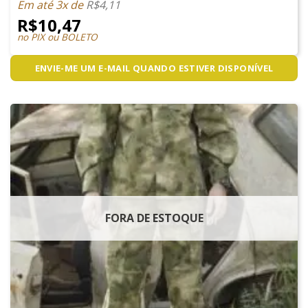
Em até 3x de
R$
4,11
R$
10,47
no PIX ou BOLETO
ENVIE-ME UM E-MAIL QUANDO ESTIVER DISPONÍVEL
FORA DE ESTOQUE