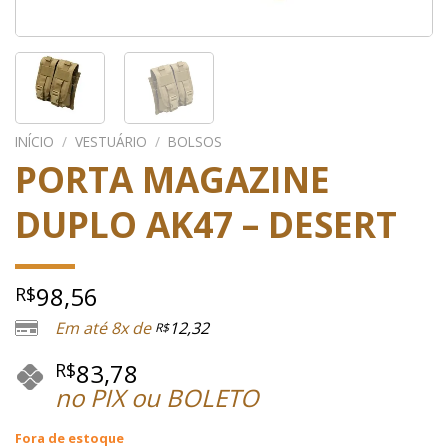
INÍCIO
/
VESTUÁRIO
/
BOLSOS
PORTA MAGAZINE
DUPLO AK47 – DESERT
98,56
R$
Em até 8x de
12,32
R$
83,78
R$
no PIX ou BOLETO
Fora de estoque