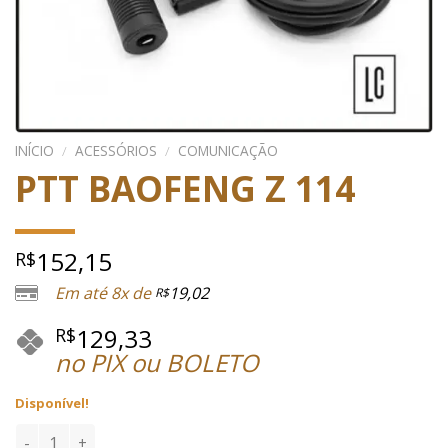
INÍCIO
/
ACESSÓRIOS
/
COMUNICAÇÃO
PTT BAOFENG Z 114
152,15
R$
Em até 8x de
19,02
R$
129,33
R$
no PIX ou BOLETO
Disponível!
PTT BAOFENG Z 114 quantidade