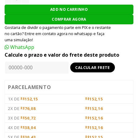
ADD NO CARRINHO
COMPRAR AGORA
Gostaria de dividir o pagamento parte em PIX e o restante
no cartão? Entre em contato agora no whatsapp e faça
uma simulação!
WhatsApp
Calcule o prazo e valor do frete deste produto
PARCELAMENTO
1X DE
152,15
152,15
R$
R$
2X DE
76,08
152,16
R$
R$
3X DE
50,72
152,16
R$
R$
4X DE
38,04
152,16
R$
R$
5X DE
30,43
152,15
R$
R$