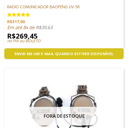
COMUNICAÇÃO
RADIO COMUNICADOR BAOFENG UV-5R
R$
317,00
Avaliação
5.00
de 5
Em até 8x de
R$
39,63
R$
269,45
no PIX ou BOLETO
ENVIE-ME UM E-MAIL QUANDO ESTIVER DISPONÍVEL
FORA DE ESTOQUE