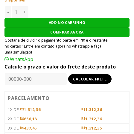
REVOLVER AIRSOFT SRC 2.5" TITAN- PRATA quantidade
ADD NO CARRINHO
COMPRAR AGORA
Gostaria de dividir o pagamento parte em PIX e o restante
no cartão? Entre em contato agora no whatsapp e faça
uma simulação!
WhatsApp
Calcule o prazo e valor do frete deste produto
PARCELAMENTO
1X DE
1.312,36
1.312,36
R$
R$
2X DE
656,18
1.312,36
R$
R$
3X DE
437,45
1.312,35
R$
R$