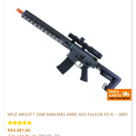
M4 AIRSOFT
RIFLE AIRSOFT DMR 6MM EMG ARMS AEG FALKOR FD-R – GREY
R$
4.681,60
Avaliação
5.00
de 5