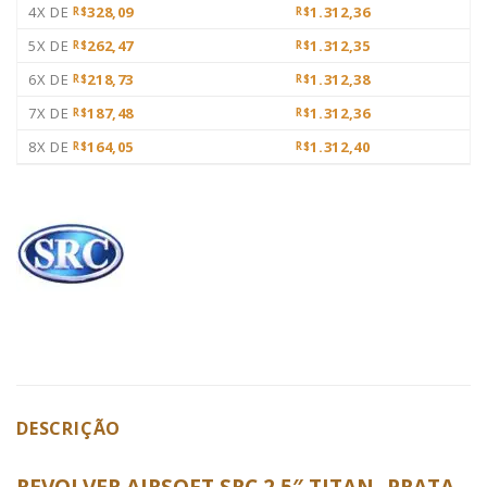
4X DE
328,09
1.312,36
R$
R$
5X DE
262,47
1.312,35
R$
R$
6X DE
218,73
1.312,38
R$
R$
7X DE
187,48
1.312,36
R$
R$
8X DE
164,05
1.312,40
R$
R$
DESCRIÇÃO
REVOLVER AIRSOFT SRC 2.5″ TITAN- PRATA