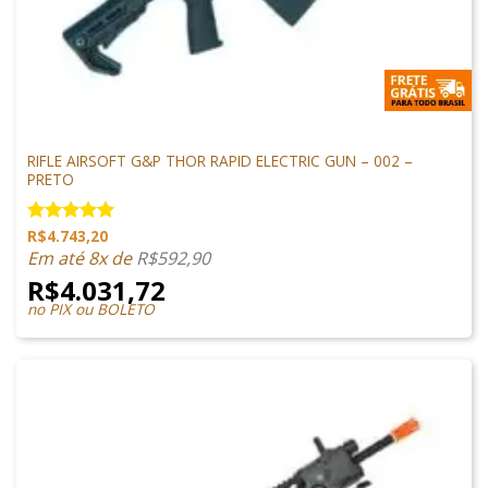
M4 AIRSOFT
RIFLE AIRSOFT G&P THOR RAPID ELECTRIC GUN – 002 –
PRETO
R$
4.743,20
Avaliação
5.00
de 5
Em até 8x de
R$
592,90
R$
4.031,72
no PIX ou BOLETO