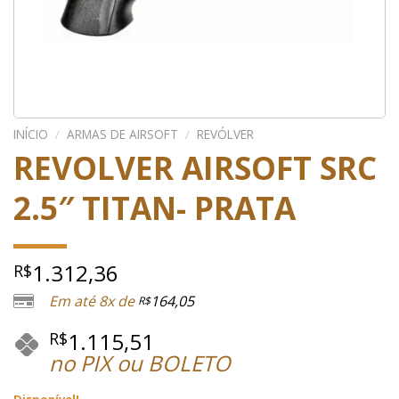
INÍCIO
/
ARMAS DE AIRSOFT
/
REVÓLVER
REVOLVER AIRSOFT SRC
2.5″ TITAN- PRATA
1.312,36
R$
Em até 8x de
164,05
R$
1.115,51
R$
no PIX ou BOLETO
Disponível!