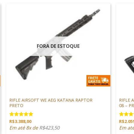
FORA DE ESTOQUE
+
+
ARMAS DE AIRSOFT
ARMAS D
RIFLE AIRSOFT WE AEG KATANA RAPTOR
RIFLE 
PRETO
08 – P
R$
3.388,00
R$
2.05
Avaliação
Avaliaç
5.00
de 5
5.00
de
Em até 8x de
R$
423,50
Em at