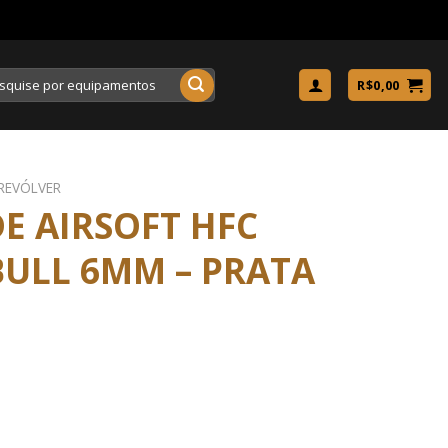
uisar
R$
0,00
REVÓLVER
E AIRSOFT HFC
BULL 6MM – PRATA