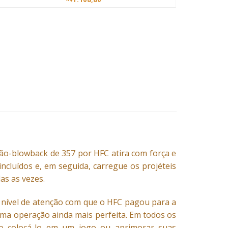
não-blowback de 357 por HFC atira com força e
incluídos e, em seguida, carregue os projéteis
as as vezes.
 nível de atenção com que o HFC pagou para a
uma operação ainda mais perfeita. Em todos os
ndo colocá-lo em um jogo ou aprimorar suas