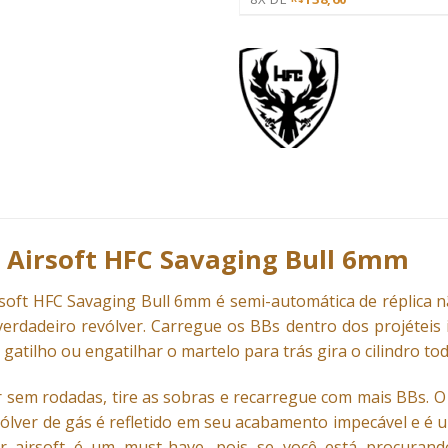
 Airsoft HFC Savaging Bull 6mm
rsoft HFC Savaging Bull 6mm é semi-automática de réplica 
erdadeiro revólver. Carregue os
BBs
dentro dos projéteis 
 gatilho ou engatilhar o martelo para trás gira o cilindro tod
 sem rodadas, tire as sobras e recarregue com mais BBs. O
vólver de gás é refletido em seu acabamento impecável e é 
ver airsoft é um must-have, pois se você está procura