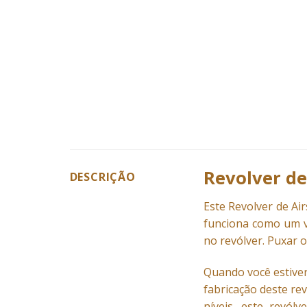
Revolver de
DESCRIÇÃO
Este Revolver de Ai
funciona como um v
no revólver. Puxar o
Quando você estiver
fabricação deste re
níveis, este revól