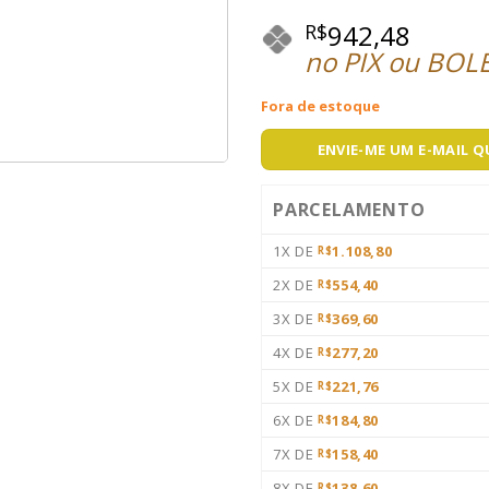
942,48
R$
no PIX ou BOL
Fora de estoque
ENVIE-ME UM E-MAIL 
PARCELAMENTO
1X DE
1.108,80
R$
2X DE
554,40
R$
3X DE
369,60
R$
4X DE
277,20
R$
5X DE
221,76
R$
6X DE
184,80
R$
7X DE
158,40
R$
8X DE
138,60
R$