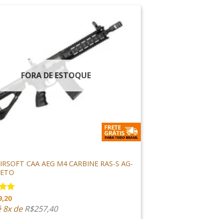
FORA DE ESTOQUE
E AIRSOFT
AIRSOFT CAA AEG M4 CARBINE RAS-S AG-
RETO
9,20
ão
 5
é 8x de
R$
257,40