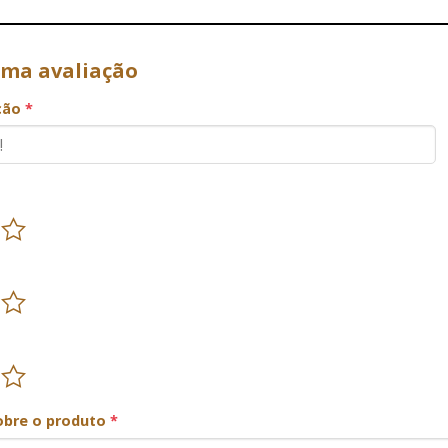
uma avaliação
ação
*
obre o produto
*