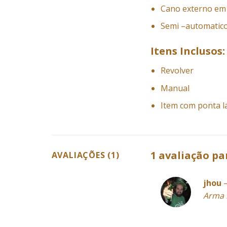
Cano externo em 
Semi –automatic
Itens Inclusos:
Revolver
Manual
Item com ponta l
1 avaliação p
AVALIAÇÕES (1)
jhou
Arma m