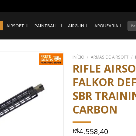
Pesq
S
AIRSOFT
PAINTBALL
AIRGUN
ARQUEARIA
por:
INÍCIO
/
ARMAS DE AIRSOFT
/
RIFLE AIRS
FALKOR DEF
SBR TRAIN
CARBON
4.558,40
R$