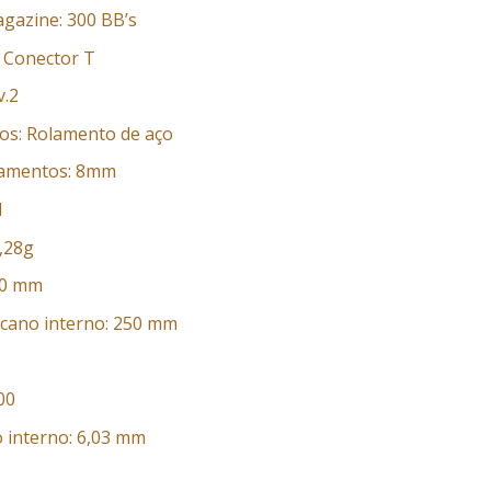
gazine: 300 BB’s
: Conector T
v.2
os: Rolamento de aço
lamentos: 8mm
l
0,28g
60 mm
cano interno: 250 mm
00
 interno: 6,03 mm