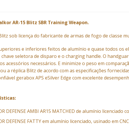
Falkor AR-15 Blitz SBR Training Weapon.
litz sob licença do fabricante de armas de fogo de classe 
uperiores e inferiores feitos de alumínio e quase todos os
 a chave seletora de disparo e o charging handle. O handgu
s acessórios necessários. E minimize o peso em comparação
 a réplica Blitz de acordo com as especificações fornecidas
A confiável gerabox APS eSilver Edge com excelente desempen
ísticas:
OR DEFENSE AMBI AR15 MATCHED de alumínio licenciado 
R DEFENSE FATTY em alumínio licenciado, usinado em CNC