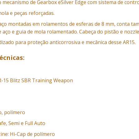
do mecanismo de Gearbox eSilver Edge com sistema de contro
ola e peças reforçadas.
ço montadas em rolamentos de esferas de 8 mm, conta tam
e aço e guia de mola rolamentado. Cabeça do pistão e nozzle
zado para proteção anticorrosiva e mecânica desse AR15.
écnicas:
R-15 Blitz SBR Training Weapon
o, polímero
fe, Semi e Full Auto
ne: Hi-Cap de polímero