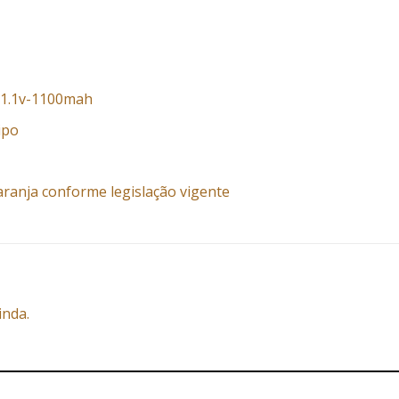
11.1v-1100mah
ipo
aranja conforme legislação vigente
inda.