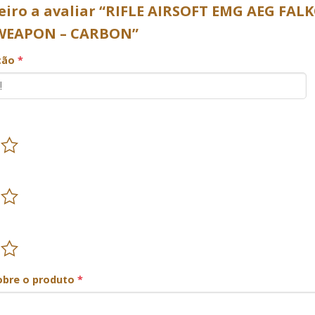
eiro a avaliar “RIFLE AIRSOFT EMG AEG FAL
WEAPON – CARBON”
ação
*
obre o produto
*