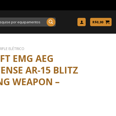
uisar
R$
0,00
RIFLE ELÉTRICO
OFT EMG AEG
ENSE AR-15 BLITZ
ING WEAPON –