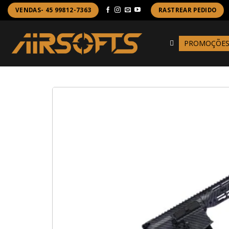
Skip
VENDAS- 45 99812-7363
RASTREAR PEDIDO
to
content
PROMOÇÕE