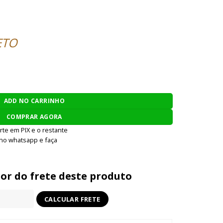
ETO
KOR DEFENSE AR-15 BLITZ SBR TRAINING WEAPON - CARBON qu
ADD NO CARRINHO
COMPRAR AGORA
rte em PIX e o restante
 no whatsapp e faça
lor do frete deste produto