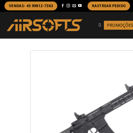
Skip
VENDAS- 45 99812-7363
RASTREAR PEDIDO
to
content
PROMOÇÕE