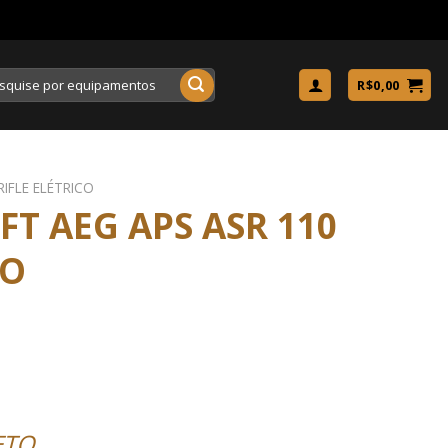
uisar
R$
0,00
RIFLE ELÉTRICO
FT AEG APS ASR 110
TO
ETO