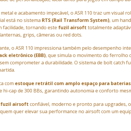
 metal e acabamento impecável, o ASR 110 traz um visual robu
ial está no sistema
RTS (Rail Transform System)
, um hand
m facilidade, tornando este
fuzil airsoft
totalmente adaptáve
anternas, grips, câmeras ou red dots.
cante, o ASR 110 impressiona também pelo desempenho int
ck eletrônico (EBB)
, que simula o movimento do ferrolho
 sem comprometer a durabilidade. O sistema de bolt catch fun
artida.
nta com
estoque retrátil com amplo espaço para baterias
e hi-cap de 300 BBs, garantindo autonomia e conforto mes
m
fuzil airsoft
confiável, moderno e pronto para upgrades, 
 quem quer elevar sua performance no airsoft com um equi