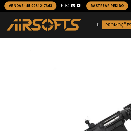
Skip
VENDAS- 45 99812-7363
RASTREAR PEDIDO
to
content
PROMOÇÕE