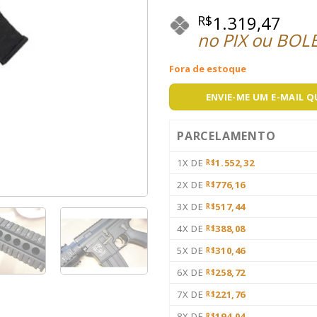
1.319,47
R$
no PIX ou BOL
Fora de estoque
ENVIE-ME UM E-MAIL 
PARCELAMENTO
1X DE
1.552,32
R$
2X DE
776,16
R$
3X DE
517,44
R$
4X DE
388,08
R$
5X DE
310,46
R$
6X DE
258,72
R$
7X DE
221,76
R$
8X DE
194,04
R$