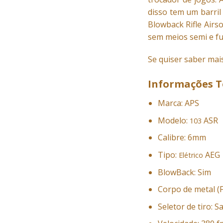
disso tem um barril
Blowback Rifle Airs
sem meios semi e ful
Se quiser saber ma
Informações T
Marca: APS
Modelo:
ASR
103
Calibre: 6mm
Tipo:
AEG
Elétrico
BlowBack: Sim
Corpo de metal (F
Seletor de tiro: S