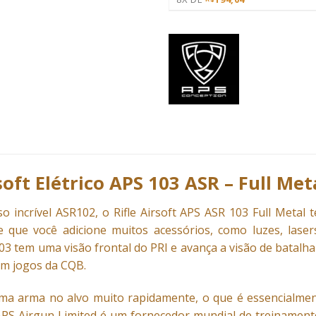
soft Elétrico APS 103 ASR – Full Met
o incrível ASR102, o Rifle Airsoft APS ASR 103 Full Meta
e que você adicione muitos acessórios, como luzes, laser
03 tem uma visão frontal do PRI e avança a visão de batalha
m jogos da CQB.
uma arma no alvo muito rapidamente, o que é essencialme
APS Airgun Limited é um fornecedor mundial de treinamento