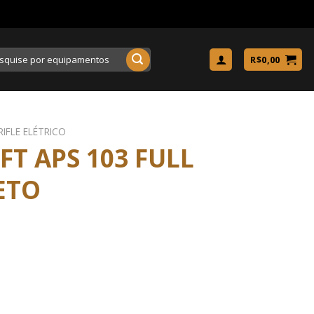
uisar
R$
0,00
RIFLE ELÉTRICO
FT APS 103 FULL
ETO