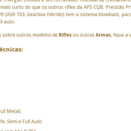
 mais curto do que os outros rifles da APS CQB. Precisão P
oft (ASR 103, Gearbox híbrido) tem o sistema blowback, pa
l auto.
is sobre outros modelos de
Rifles
ou outras
Armas
, fique a
écnicas:
ull Metal)
afe, Semi e Full Auto