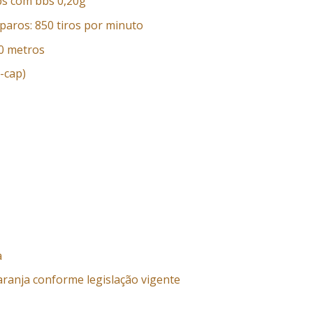
fps com bbs 0,20g
paros: 850 tiros por minuto
50 metros
-cap)
a
aranja conforme legislação vigente