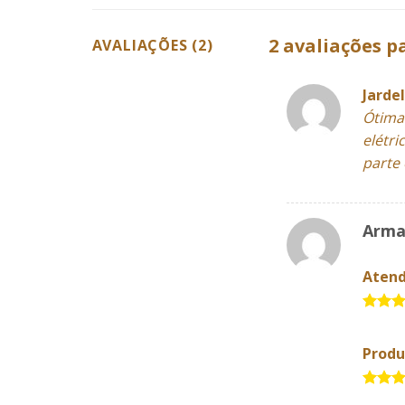
2 avaliações 
AVALIAÇÕES (2)
Jarde
Ótima
elétr
parte 
Arma
Aten
5 de 
Produ
5 de 