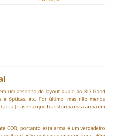
al
l tem um desenho de layout duplo do RIS Hand
s e ópticas, etc. Por último, mas não menos
 tática (traseira) que transforma esta arma em
nte CQB, portanto esta arma é um verdadeiro
 militar e ação real equipamentos jogo, além