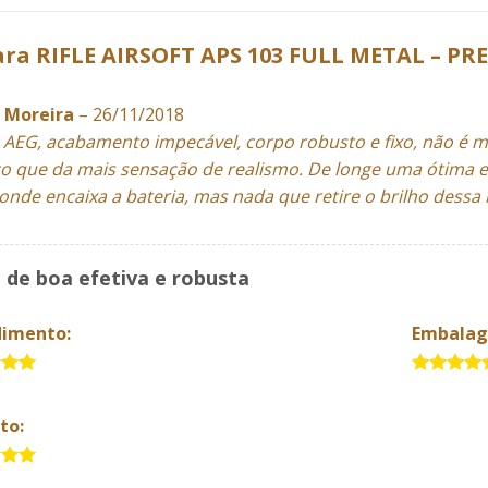
para
RIFLE AIRSOFT APS 103 FULL METAL – PR
l Moreira
–
26/11/2018
 AEG, acabamento impecável, corpo robusto e fixo, não é mu
ico que da mais sensação de realismo. De longe uma ótima e
onde encaixa a bateria, mas nada que retire o brilho dessa
 de boa efetiva e robusta
dimento:
Embala
5
5 de 5
to:
5