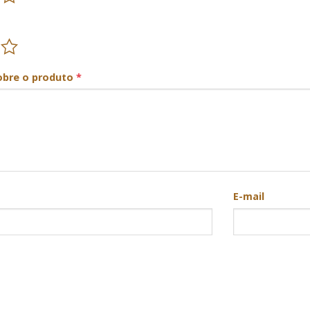
obre o produto
*
E-mail