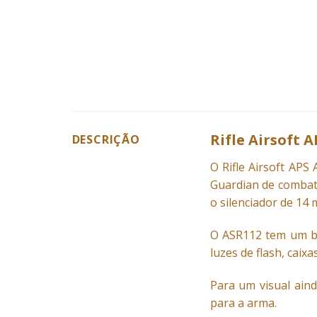
Rifle Airsoft A
DESCRIÇÃO
O Rifle
Airsoft
APS A
Guardian de combat
o silenciador de 14
O ASR112 tem um bo
luzes de flash, caix
Para um visual aind
para a arma.