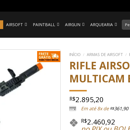
Pesq
S
AIRSOFT
PAINTBALL
AIRGUN
ARQUEARIA
por:
INÍCIO
/
ARMAS DE AIRSOFT
/
RIFLE AIRSO
MULTICAM 
2.895,20
R$
Em até 8x de
361,90
R$
2.460,92
R$
no PIX ou BOL