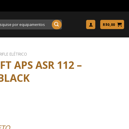
uisar
R$
0,00
RIFLE ELÉTRICO
FT APS ASR 112 –
BLACK
ETO