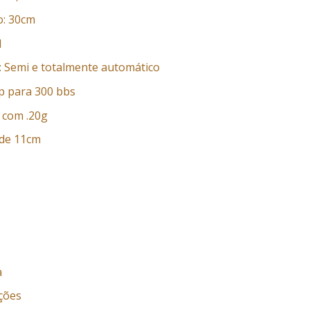
: 30cm
l
 Semi e totalmente automático
p para 300 bbs
S com .20g
r de 11cm
a
ções