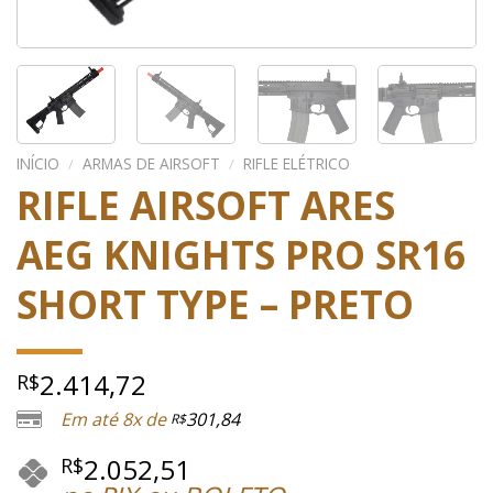
INÍCIO
/
ARMAS DE AIRSOFT
/
RIFLE ELÉTRICO
RIFLE AIRSOFT ARES
AEG KNIGHTS PRO SR16
SHORT TYPE – PRETO
2.414,72
R$
Em até 8x de
301,84
R$
2.052,51
R$