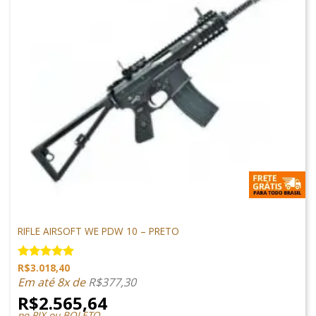
M4 AIRSOFT
RIFLE AIRSOFT WE PDW 10 – PRETO
R$
3.018,40
Avaliação
5.00
de 5
Em até 8x de
R$
377,30
R$
2.565,64
no PIX ou BOLETO