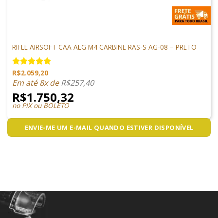
ARMAS DE AIRSOFT
RIFLE AIRSOFT CAA AEG M4 CARBINE RAS-S AG-08 – PRETO
R$
2.059,20
Avaliação
5.00
de 5
Em até 8x de
R$
257,40
R$
1.750,32
no PIX ou BOLETO
ENVIE-ME UM E-MAIL QUANDO ESTIVER DISPONÍVEL