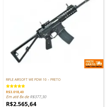
M4 AIRSOFT
RIFLE AIRSOFT WE PDW 10 – PRETO
R$
3.018,40
Avaliação
5.00
de 5
Em até 8x de
R$
377,30
R$
2.565,64