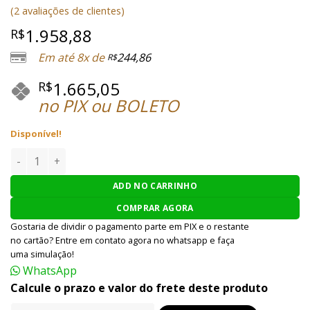
Avaliado
2
(
2
avaliações de clientes)
como
5.00
de 5, com
1.958,88
R$
baseado em
avaliações
Em até 8x de
244,86
R$
de clientes
1.665,05
R$
no PIX ou BOLETO
Disponível!
RIFLE AIRSOFT ARES AEG M4 AMOEBA AM-007 6MM - TAN qu
ADD NO CARRINHO
COMPRAR AGORA
Gostaria de dividir o pagamento parte em PIX e o restante
no cartão? Entre em contato agora no whatsapp e faça
uma simulação!
WhatsApp
Calcule o prazo e valor do frete deste produto