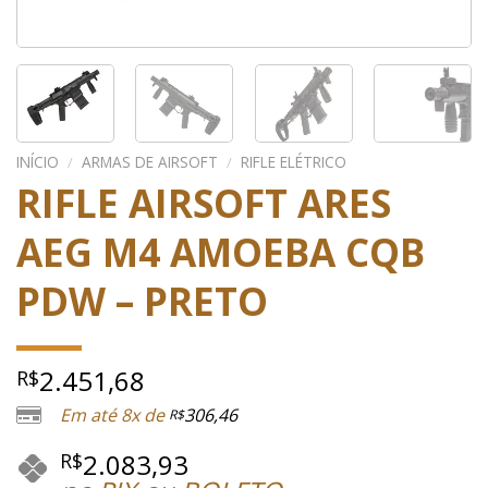
INÍCIO
/
ARMAS DE AIRSOFT
/
RIFLE ELÉTRICO
RIFLE AIRSOFT ARES
AEG M4 AMOEBA CQB
PDW – PRETO
2.451,68
R$
Em até 8x de
306,46
R$
2.083,93
R$