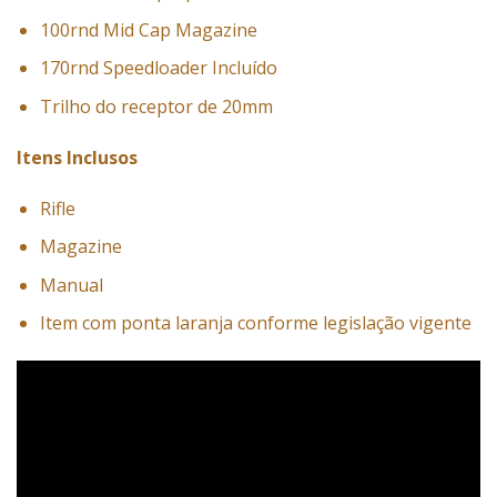
100rnd Mid Cap Magazine
170rnd Speedloader Incluído
Trilho do receptor de 20mm
Itens Inclusos
Rifle
Magazine
Manual
Item com ponta laranja conforme legislação vigente