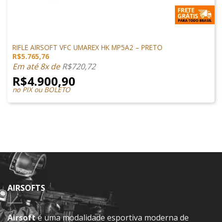
SUBMETRALHADORA
RIFLE AIRSOFT VFC UMAREX HK MP5A2 – PRETO
R$
5.765,76
Em até 8x de
R$
720,72
R$
4.900,90
no PIX ou BOLETO
AIRSOFTS
Airsoft
é uma modalidade esportiva moderna de