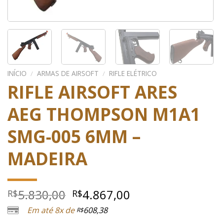
INÍCIO
/
ARMAS DE AIRSOFT
/
RIFLE ELÉTRICO
RIFLE AIRSOFT ARES
AEG THOMPSON M1A1
SMG-005 6MM –
MADEIRA
O
O
5.830,00
4.867,00
R$
R$
preço
preço
Em até 8x de
608,38
R$
original
atual