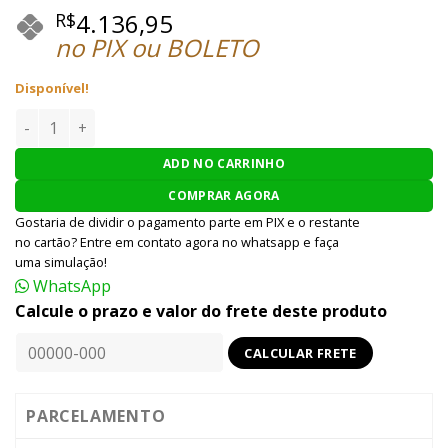
era:
é:
4.136,95
R$
R$5.830,00.
R$4.867,00.
no PIX ou BOLETO
Disponível!
RIFLE AIRSOFT ARES AEG THOMPSON M1A1 SMG-005 6MM - 
ADD NO CARRINHO
COMPRAR AGORA
Gostaria de dividir o pagamento parte em PIX e o restante
no cartão? Entre em contato agora no whatsapp e faça
uma simulação!
WhatsApp
Calcule o prazo e valor do frete deste produto
PARCELAMENTO