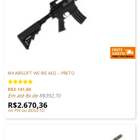
M4 AIRSOFT
M4 AIRSOFT WE RIS AEG – PRETO
R$
3.141,60
Avaliação
5.00
de 5
Em até 8x de
R$
392,70
R$
2.670,36
no PIX ou BOLETO