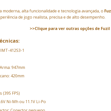
 moderna, alta funcionalidade e tecnologia avançada, o
Fuz
eriência de jogo realista, precisa e de alto desempenho.
>>Clique para ver outras opções de Fuzil
écnicas:
 IMT-412S3-1
 Arma: 947mm
 cano: 420mm
 s (395 FPS)
9.6V Ni-Mh ou 11.1V Li-Po
ctor: Conector pequeno