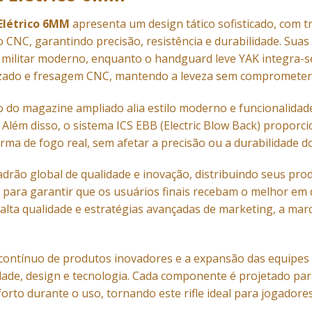
 Elétrico 6MM
apresenta um design tático sofisticado, com tr
CNC, garantindo precisão, resistência e durabilidade. Suas 
o militar moderno, enquanto o handguard leve YAK integra-se
zado e fresagem CNC, mantendo a leveza sem comprometer a
o do magazine ampliado alia estilo moderno e funcionalidade
 Além disso, o sistema ICS EBB (Electric Blow Back) proporc
a de fogo real, sem afetar a precisão ou a durabilidade do 
rão global de qualidade e inovação, distribuindo seus pro
is para garantir que os usuários finais recebam o melhor 
alta qualidade e estratégias avançadas de marketing, a mar
contínuo de produtos inovadores e a expansão das equipe
dade, design e tecnologia. Cada componente é projetado pa
nforto durante o uso, tornando este rifle ideal para jogado