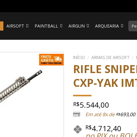
Pesq
S
AIRSOFT
PAINTBALL
AIRGUN
ARQUEARIA
por:
INÍCIO
/
ARMAS DE AIRSOFT
/
RIFLE SNIPE
CXP-YAK IMT
5.544,00
R$
Em até 8x de
693,00
R$
4.712,40
R$
no PIX ou BOL