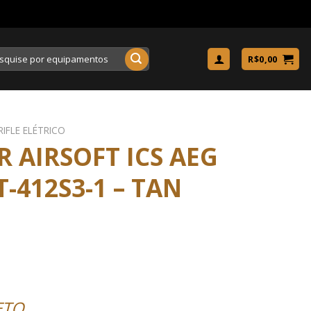
uisar
R$
0,00
RIFLE ELÉTRICO
R AIRSOFT ICS AEG
-412S3-1 – TAN
ETO