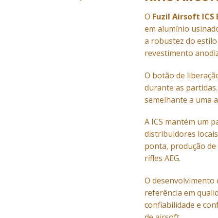
O
Fuzil Airsoft ICS
em alumínio usinado 
a robustez do estil
revestimento anodi
O botão de liberaçã
durante as partidas.
semelhante a uma arm
A ICS mantém um pad
distribuidores loca
ponta, produção de 
rifles AEG.
O desenvolvimento 
referência em quali
confiabilidade e co
de airsoft.