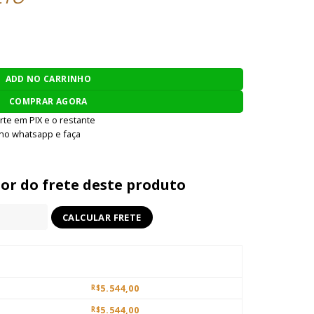
G CXP-YAK IMT-412S3-1 - TAN quantidade
ADD NO CARRINHO
COMPRAR AGORA
rte em PIX e o restante
 no whatsapp e faça
lor do frete deste produto
5.544,00
R$
5.544,00
R$