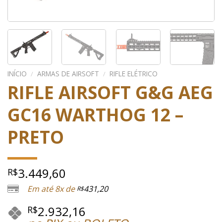
INÍCIO
/
ARMAS DE AIRSOFT
/
RIFLE ELÉTRICO
RIFLE AIRSOFT G&G AEG
GC16 WARTHOG 12 –
PRETO
3.449,60
R$
Em até 8x de
431,20
R$
2.932,16
R$