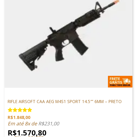
M4 AIRSOFT
RIFLE AIRSOFT CAA AEG M4S1 SPORT 14.5″” 6MM – PRETO
R$
1.848,00
Avaliação
5.00
de 5
Em até 8x de
R$
231,00
R$
1.570,80