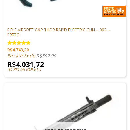
M4 AIRSOFT
RIFLE AIRSOFT G&P THOR RAPID ELECTRIC GUN – 002 –
PRETO
R$
4.743,20
Avaliação
5.00
de 5
Em até 8x de
R$
592,90
R$
4.031,72
no PIX ou BOLETO