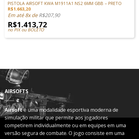
PISTOLA AIRSOFT KWA M1911A1 NS2 6MM GBB – PRETO
R$
1.663,20
Em até 8x de
R$
207,90
R$
1.413,72
no PIX ou BOLETO
AIRSOFTS
Airsoft
é uma modalidade esportiva moderna de
simulação militar que permite aos jogadores
competirem individualmente ou em equipes em uma
versão segura de combate. O jogo consiste em uma