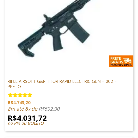
M4 AIRSOFT
RIFLE AIRSOFT G&P THOR RAPID ELECTRIC GUN – 002 –
PRETO
R$
4.743,20
Avaliação
5.00
de 5
Em até 8x de
R$
592,90
R$
4.031,72
no PIX ou BOLETO