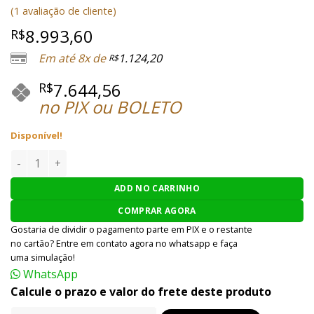
Avaliado
1
(
1
avaliação de cliente)
como
5.00
de 5, com
8.993,60
R$
baseado em
avaliação
Em até 8x de
1.124,20
R$
de cliente
7.644,56
R$
no PIX ou BOLETO
Disponível!
RIFLE AIRSOFT G&G AEG TR16 TYPE 64 BR BATTLE 6MM - CO
ADD NO CARRINHO
COMPRAR AGORA
Gostaria de dividir o pagamento parte em PIX e o restante
no cartão? Entre em contato agora no whatsapp e faça
uma simulação!
WhatsApp
Calcule o prazo e valor do frete deste produto