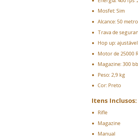
Energia: 400 fps 
Mosfet: Sim
Alcance: 50 metr
Trava de seguran
Hop up: ajustável
Motor de 25000
Magazine: 300 b
Peso: 2,9 kg
Cor: Preto
Itens Inclusos:
Rifle
Magazine
Manual