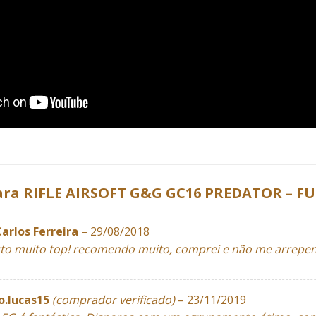
para
RIFLE AIRSOFT G&G GC16 PREDATOR – F
Carlos Ferreira
–
29/08/2018
to muito top! recomendo muito, comprei e não me arrepen
ro.lucas15
(comprador verificado)
–
23/11/2019