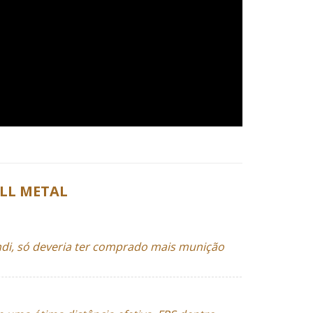
ULL METAL
di, só deveria ter comprado mais munição