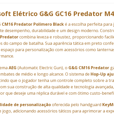
rsoft Elétrico G&G GC16 Predator M4
G CM16 Predator Polímero Black
é a escolha perfeita para
te desempenho, durabilidade e um design moderno. Const
Predator
combina leveza e robustez, proporcionando facili
os do campo de batalha. Sua aparência tática em preto confe
espaço para personalização com acessórios como lanternas, 
rmance.
stema
AEG
(Automatic Electric Gun), o
G&G CM16 Predator
ga
combates de médio e longo alcance. O sistema de
Hop-Up aju
tindo que o jogador tenha um controle completo sobre a tr
Com sua construção de alta qualidade e tecnologia avançada
or que deseje uma réplica durável e com ótimo custo-benefí
ilidade de personalização
oferecida pelo handguard
KeyM
e jogo, adicionando acessórios táticos para aprimorar a ex