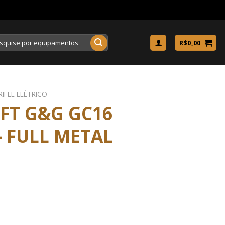
uisar
R$
0,00
RIFLE ELÉTRICO
OFT G&G GC16
 FULL METAL