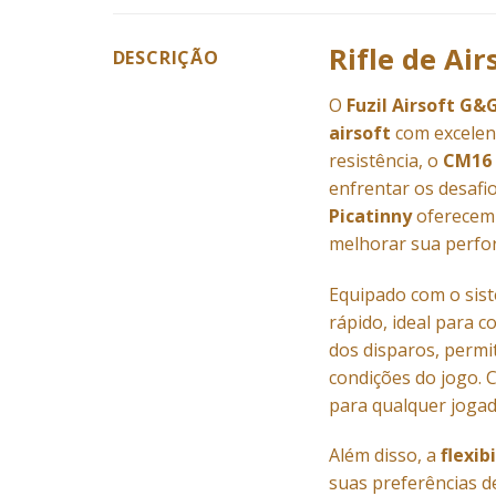
Rifle de Ai
DESCRIÇÃO
O
Fuzil Airsoft G&
airsoft
com excelen
resistência, o
CM16 
enfrentar os desafi
Picatinny
oferecem 
melhorar sua perfo
Equipado com o si
rápido, ideal para 
dos disparos, permi
condições do jogo. 
para qualquer jogad
Além disso, a
flexib
suas preferências d