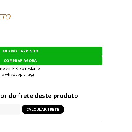
ETO
EDATOR - FULL METAL quantidade
ADD NO CARRINHO
COMPRAR AGORA
rte em PIX e o restante
 no whatsapp e faça
lor do frete deste produto