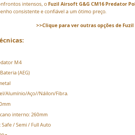
onfrontos intensos, o
Fuzil Airsoft G&G CM16 Predator Po
nho consistente e confiável a um ótimo preço.
>>Clique para ver outras opções de Fuzil
écnicas:
edator M4
Bateria (AEG)
metal
el/Alumínio/Aço//Náilon/Fibra.
10mm
cano interno: 260mm
Safe / Semi / Full Auto