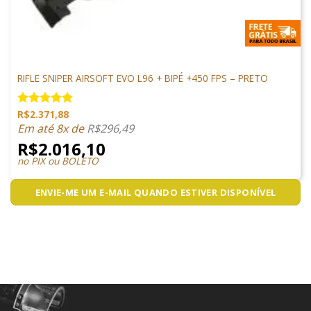
ARMAS DE AIRSOFT
RIFLE SNIPER AIRSOFT EVO L96 + BIPÉ +450 FPS – PRETO
R$
2.371,88
Avaliação
5.00
de 5
Em até 8x de
R$
296,49
R$
2.016,10
no PIX ou BOLETO
ENVIE-ME UM E-MAIL QUANDO ESTIVER DISPONÍVEL