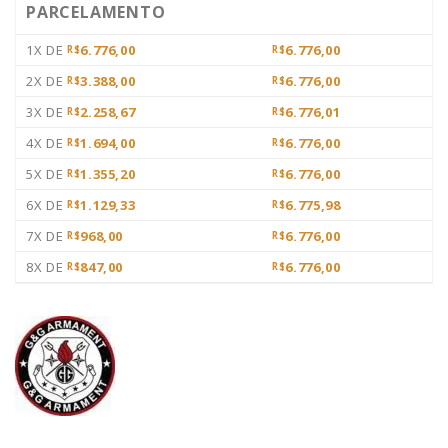
PARCELAMENTO
1X DE
6.776,00
6.776,00
R$
R$
2X DE
3.388,00
6.776,00
R$
R$
3X DE
2.258,67
6.776,01
R$
R$
4X DE
1.694,00
6.776,00
R$
R$
5X DE
1.355,20
6.776,00
R$
R$
6X DE
1.129,33
6.775,98
R$
R$
7X DE
968,00
6.776,00
R$
R$
8X DE
847,00
6.776,00
R$
R$