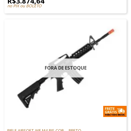
R$
3.874,64
no PIX ou BOLETO
FORA DE ESTOQUE
ARMAS DE AIRSOFT
RIFLE AIRSOFT WE M4 RIS CQB – PRETO